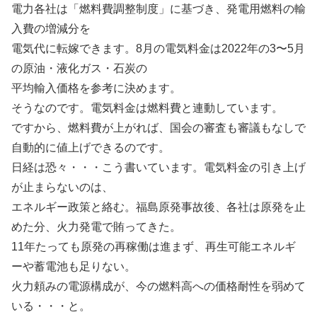
電力各社は「燃料費調整制度」に基づき、発電用燃料の輸
入費の増減分を
電気代に転嫁できます。8月の電気料金は2022年の3〜5月
の原油・液化ガス・石炭の
平均輸入価格を参考に決めます。
そうなのです。電気料金は燃料費と連動しています。
ですから、燃料費が上がれば、国会の審査も審議もなしで
自動的に値上げできるのです。
日経は恐々・・・こう書いています。電気料金の引き上げ
が止まらないのは、
エネルギー政策と絡む。福島原発事故後、各社は原発を止
めた分、火力発電で賄ってきた。
11年たっても原発の再稼働は進まず、再生可能エネルギ
ーや蓄電池も足りない。
火力頼みの電源構成が、今の燃料高への価格耐性を弱めて
いる・・・と。