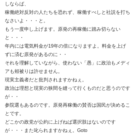
しならば、
稼働絶対反対の人たちを恐れず、稼働すべしと社説を打ち
なさいよ・・・と。
もう一度申し上げます。原発の再稼働に踏み切らない
と・・・
年内には電気料金が19年の倍になりますよ。料金を上げ
ずに済む原発があるのに・・
それを理解していながら、使わない「愚」に政治もメディ
アも頰被りは許せません。
現実主義者だと批判されますかねぇ。
政治は理想と現実の狭間を縫って行くものだと思うのです
が・・
参院選もあるのです。原発再稼働の賛否は国民が決めるこ
とです。
どこかの政党が公約に上げねば選択肢はないのです
が・・・また叱られますかねぇ。Goto