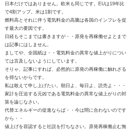
日本だけではありません。欧米も同じです。EUは19年比
で4割アップ。米は1割です。
燃料高とそれに伴う電気料金の高騰は各国のインフレを促
す最大の要因です。
日経もそこまでは書きますが・・原発を再稼働せよとまで
は記事にはしません。
ましてや、全国紙は・・電気料金の異常な値上がりについ
ては言及しないようにしています。
そりゃ、記事にすれば、必然的に原発の再稼働に触れざる
を得ないからです。
私は敢えて申し上げたい。朝日よ、毎日よ、読売よ・・・
家計を圧迫する元凶である電気料金の異常な値上がりの対
策を論じなさい。
代替エネルギーの促進ならば・・今は間に合わないのです
から・・
値上げを容認すると社説を打ちなさい。原発再稼働止む無