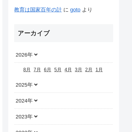
教育は国家百年の計
に
goto
より
アーカイブ
2026年
8月
7月
6月
5月
4月
3月
2月
1月
2025年
2024年
2023年