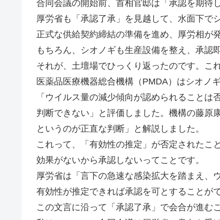
合同会議の開始前、首相官邸は「承認を期待
厚労省も「承認了承」を見越して、水面下で
正式な供給契約締結の準備を進め、厚労相が
もちろん、シオノギも生産設備を整え、承認
それが、土壇場でひっくり返ったのです。こ
医薬品医療機器総合機構（PMDA）はシオノ
「ウイルス量の減少傾向が認められることは
判断できない」と評価しました。機構の藤原
というのが正直な判断」と解説しました。
これって、「有効性の推定」が否定されたこ
効果がないから承認しないってことです。
厚労省は「言下の急速な感染拡大を踏まえ、
有効性が推定できれば承認を可とすることが
この文言に沿って「承認了承」で会合が進む