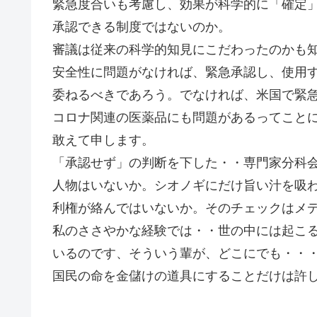
緊急度合いも考慮し、効果が科学的に「確定
承認できる制度ではないのか。
審議は従来の科学的知見にこだわったのかも
安全性に問題がなければ、緊急承認し、使用
委ねるべきであろう。でなければ、米国で緊
コロナ関連の医薬品にも問題があるってこと
敢えて申します。
「承認せず」の判断を下した・・専門家分科会
人物はいないか。シオノギにだけ旨い汁を吸
利権が絡んではいないか。そのチェックはメ
私のささやかな経験では・・世の中には起こ
いるのです、そういう輩が、どこにでも・・
国民の命を金儲けの道具にすることだけは許して