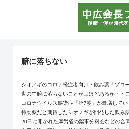
腑に落ちない
シオノギのコロナ軽症者向け・飲み薬「ゾコ
世の中腑に落ちないことが山ほどあるが・・
コロナウイルス感染症「第7波」が激増してい
特効薬だと期待したシオノギが開発した飲み
20日に開かれた厚労省の薬事分科会などの合