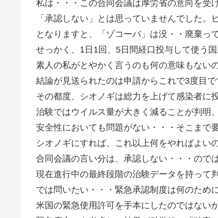
私は・・・この合同会議は厚労省の意向を受
「承認しない」とは思っていませんでした。
となりますと、「ゾコーバ」は没・・廃棄っ
せっかく、1日1回、5日間経口投与して使う
素人の私がとやかく言うのも何の意味もない
結論が見送られたのは申請からこれで3度目
その都度、シオノギは総力を上げて感染者に
治験ではウイルス量が大きく減ることが判明
安全性においても問題がない・・・そこまで
シオノギにすれば、これ以上何をやればよい
合同会議の言い分は、承認しない・・・ので
現在進行中の最終段階の治験データを持って
では問いたい・・・緊急承認制度は何のため
米国の緊急使用許可を手本にしたのではない