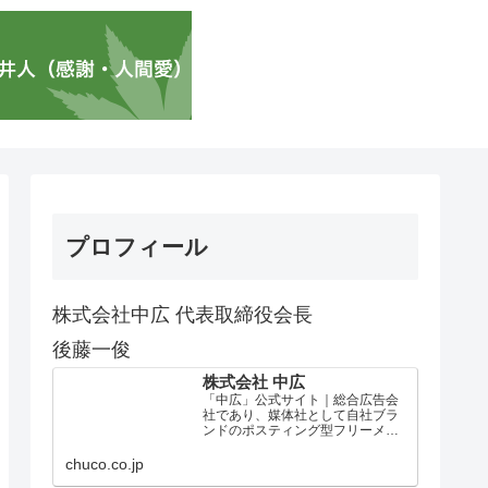
プロフィール
株式会社中広 代表取締役会長
後藤一俊
株式会社 中広
「中広」公式サイト｜総合広告会
社であり、媒体社として自社ブラ
ンドのポスティング型フリーメデ
ィア、ハッピーメディア®『地域み
っちゃく生活情報誌®』を全国で
chuco.co.jp
1100万部以上展開しています。