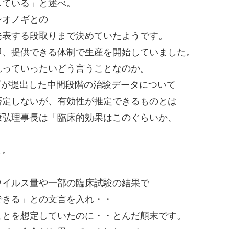
している」と述べ。
シオノギとの
発表する段取りまで決めていたようです。
即、提供できる体制で生産を開始していました。
れっていったいどう言うことなのか。
ギが提出した中間段階の治験データについて
否定しないが、有効性が推定できるものとは
康弘理事長は「臨床的効果はこのぐらいか、
と。
ウイルス量や一部の臨床試験の結果で
できる」との文言を入れ・・
ことを想定していたのに・・とんだ顛末です。