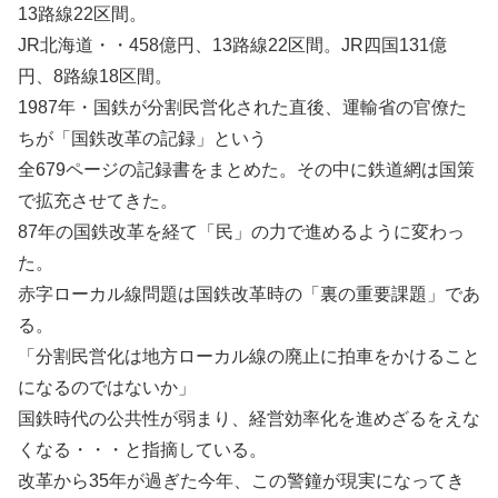
13路線22区間。
JR北海道・・458億円、13路線22区間。JR四国131億
円、8路線18区間。
1987年・国鉄が分割民営化された直後、運輸省の官僚た
ちが「国鉄改革の記録」という
全679ページの記録書をまとめた。その中に鉄道網は国策
で拡充させてきた。
87年の国鉄改革を経て「民」の力で進めるように変わっ
た。
赤字ローカル線問題は国鉄改革時の「裏の重要課題」であ
る。
「分割民営化は地方ローカル線の廃止に拍車をかけること
になるのではないか」
国鉄時代の公共性が弱まり、経営効率化を進めざるをえな
くなる・・・と指摘している。
改革から35年が過ぎた今年、この警鐘が現実になってき