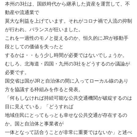
本州の3社は、国鉄時代から継承した資産を運営して、不
動産や流通業で
莫大な利益を上げています。それがコロナ禍で人流の抑制
が行われ、バランスが狂いました。
これを一過性のモノと捉えるのか、恒久的にJRが移動手
段としての価値を失ったと
するかは・・もう少し時間が必要ではないでしょうか。
むしろ、北海道・四国・九州の3社をどうするのか議論が
必要です。
国交省は国がJRと自治体の間に入ってローカル線のあり
方を協議する枠組みを作ると発表。
「何もしなければ持続可能な公共交通機関が破綻するのは
目に見えている」「どうすれば
地域住民にとってもっとも幸せな公共交通が存在するの
か。国と自治体と事業者が
一体となって話合うことが非常に重要ではないか」と述べ