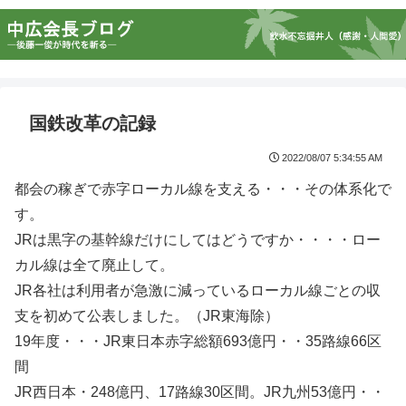
国鉄改革の記録
2022/08/07 5:34:55 AM
都会の稼ぎで赤字ローカル線を支える・・・その体系化で
す。
JRは黒字の基幹線だけにしてはどうですか・・・・ロー
カル線は全て廃止して。
JR各社は利用者が急激に減っているローカル線ごとの収
支を初めて公表しました。（JR東海除）
19年度・・・JR東日本赤字総額693億円・・35路線66区
間
JR西日本・248億円、17路線30区間。JR九州53億円・・