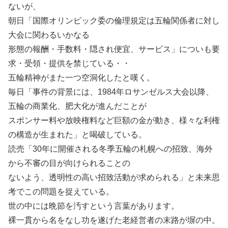
ないが、
朝日「国際オリンピック委の倫理規定は五輪関係者に対し
大会に関わるいかなる
形態の報酬・手数料・隠され便宜、サービス」についも要
求・受領・提供を禁じている・・
五輪精神がまた一つ空洞化したと嘆く。
毎日「事件の背景には、1984年ロサンゼルス大会以降、
五輪の商業化、肥大化が進んだことが
スポンサー料や放映権料など巨額の金が動き、様々な利権
の構造が生まれた」と喝破している。
読売「30年に開催される冬季五輪の札幌への招致、海外
から不審の目が向けられることの
ないよう、透明性の高い招致活動が求められる」と未来思
考でこの問題を捉えている。
世の中には晩節を汚すという言葉があります。
裸一貫から名をなし功を遂げた老経営者の末路が塀の中。