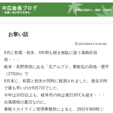
お寒い話
2022/09/04 5:43:26 AM
8月に初霜・初氷、4年間も税を無駄に扱う葛飾区役
所・・・
岐阜・長野県境にある「北アルプス」乗鞍岳の高地・畳平
（2702m）で
8月末に、初霜と初氷が同時に観測されました。過去10年
で最も早いのが9月7日でした。
今年は10日以上も。岐阜市の街は連日30℃を超す・・・
台風模様の夏日なのに。
乗鞍スカイライン管理事務所によると、29日午前6時ご