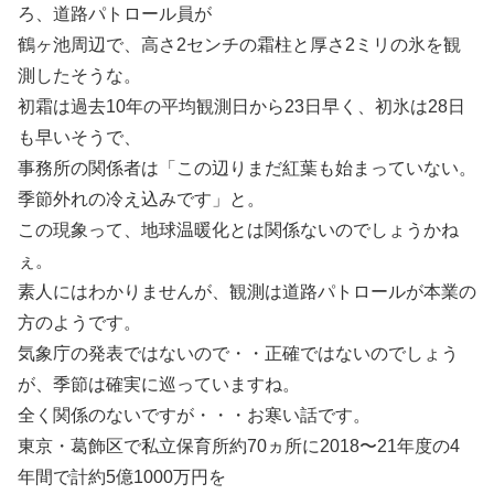
ろ、道路パトロール員が
鶴ヶ池周辺で、高さ2センチの霜柱と厚さ2ミリの氷を観
測したそうな。
初霜は過去10年の平均観測日から23日早く、初氷は28日
も早いそうで、
事務所の関係者は「この辺りまだ紅葉も始まっていない。
季節外れの冷え込みです」と。
この現象って、地球温暖化とは関係ないのでしょうかね
ぇ。
素人にはわかりませんが、観測は道路パトロールが本業の
方のようです。
気象庁の発表ではないので・・正確ではないのでしょう
が、季節は確実に巡っていますね。
全く関係のないですが・・・お寒い話です。
東京・葛飾区で私立保育所約70ヵ所に2018〜21年度の4
年間で計約5億1000万円を