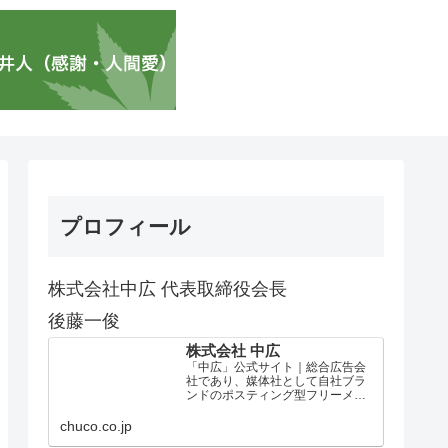
プロフィール
株式会社中広 代表取締役会長
後藤一俊
株式会社 中広
「中広」公式サイト｜総合広告会
社であり、媒体社として自社ブラ
ンドのポスティング型フリーメデ
ィア、ハッピーメディア®『地域み
っちゃく生活情報誌®』を全国で
chuco.co.jp
1100万部以上展開しています。