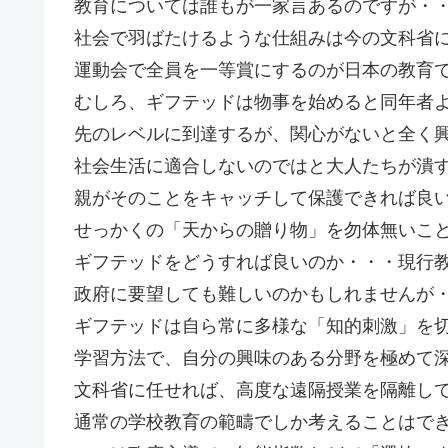
教育については誰もが一家言あるのですが・
社会で羽ばたけるような仕組みは今の文科省
運動会で全員を一等賞にするのが日本の教育
むしろ、ギフテッドは物事を始めると同年者
先のレベルに到達するが、関心がないと全く
社会生活に適合しないのではと大人たちが潰
親がそのことをキャッチして保護できれば良
せっかくの「天からの贈り物」を勿体無いこ
ギフテッドをどうすれば良いのか・・・現行
政府に要望しても難しいのかもしれませんが
ギフテッドは自ら常に多様な「知的刺激」を
学習方法で、自分の興味のある分野を極めて
文科省に任せれば、高度な遠隔授業を隔離し
通常の学校教育の範疇でしか考えることはで