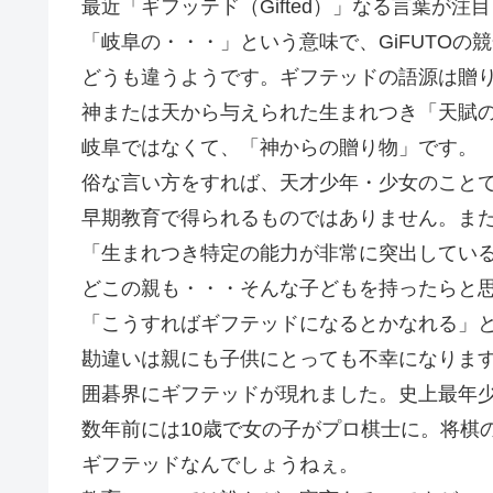
最近「ギフッテド（Gifted）」なる言葉が注
「岐阜の・・・」という意味で、GiFUTOの
どうも違うようです。ギフテッドの語源は贈
神または天から与えられた生まれつき「天賦
岐阜ではなくて、「神からの贈り物」です。
俗な言い方をすれば、天才少年・少女のこと
早期教育で得られるものではありません。ま
「生まれつき特定の能力が非常に突出してい
どこの親も・・・そんな子どもを持ったらと
「こうすればギフテッドになるとかなれる」
勘違いは親にも子供にとっても不幸になりま
囲碁界にギフテッドが現れました。史上最年少
数年前には10歳で女の子がプロ棋士に。将棋の
ギフテッドなんでしょうねぇ。