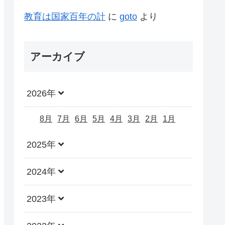
教育は国家百年の計
に
goto
より
アーカイブ
2026年
8月
7月
6月
5月
4月
3月
2月
1月
2025年
2024年
2023年