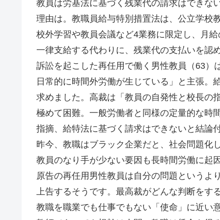
教員は労基法に基づく残業代の請求はできな
理由は。教職員給与特別措置法は、公立学校
校外学習や教員会議など4業務に限定し、月給
一律支給する代わりに、残業代の支払いを認
訴訟を起こした再任用で働く男性教員（63）
日常的に時間外労働が生じている」と主張。
求めました。高裁は「教員の自発性と校長の
極めて困難。一般労働者と同様の定量的な時
指摘、給特法に基づく請求はできないと結論
昨今、教職はブラック企業だと、社会問題化
教員のなり手が少ない要因も長時間労働に起
原告の再任用男性教員は自分の問題というよ
上告するそうです。最高裁がどんな判断をす
教職を職業でも仕事でもない「使命」に近い