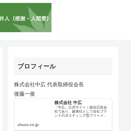
プロフィール
株式会社中広 代表取締役会長
後藤一俊
株式会社 中広
「中広」公式サイト｜総合広告会
社であり、媒体社として自社ブラ
ンドのポスティング型フリーメデ
ィア、ハッピーメディア®『地域み
っちゃく生活情報誌®』を全国で
chuco.co.jp
1100万部以上展開しています。