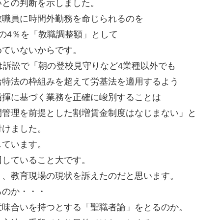
いとの判断を示しました。
教職員に時間外勤務を命じられるのを
の4％を「教職調整額」として
めていないからです。
は訴訟で「朝の登校見守りなど4業種以外でも
給特法の枠組みを超えて労基法を適用するよう
指揮に基づく業務を正確に峻別することは
間管理を前提とした割増賃金制度はなじまない」と
付けました。
しています。
因していること大です。
り、教育現場の現状を訴えたのだと思います。
るのか・・・
意味合いを持つとする「聖職者論」をとるのか。