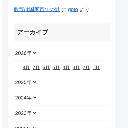
教育は国家百年の計
に
goto
より
アーカイブ
2026年
8月
7月
6月
5月
4月
3月
2月
1月
2025年
2024年
2023年