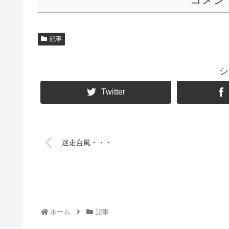
記事
シ
Twitter
迷走台風・・・
ホーム
記事