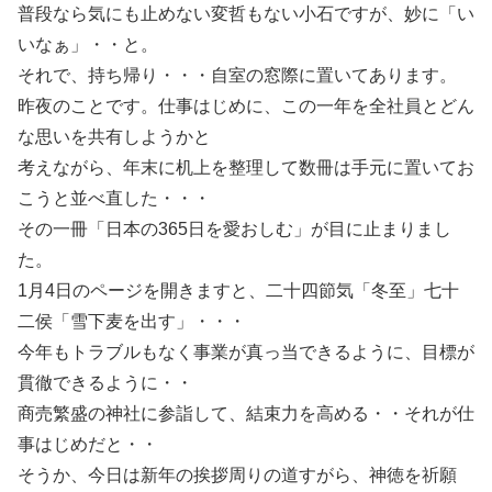
普段なら気にも止めない変哲もない小石ですが、妙に「い
いなぁ」・・と。
それで、持ち帰り・・・自室の窓際に置いてあります。
昨夜のことです。仕事はじめに、この一年を全社員とどん
な思いを共有しようかと
考えながら、年末に机上を整理して数冊は手元に置いてお
こうと並べ直した・・・
その一冊「日本の365日を愛おしむ」が目に止まりまし
た。
1月4日のページを開きますと、二十四節気「冬至」七十
二侯「雪下麦を出す」・・・
今年もトラブルもなく事業が真っ当できるように、目標が
貫徹できるように・・
商売繁盛の神社に参詣して、結束力を高める・・それが仕
事はじめだと・・
そうか、今日は新年の挨拶周りの道すがら、神徳を祈願