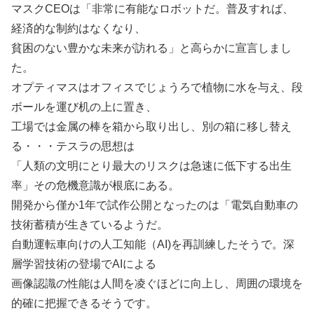
マスクCEOは「非常に有能なロボットだ。普及すれば、
経済的な制約はなくなり、
貧困のない豊かな未来が訪れる」と高らかに宣言しまし
た。
オプティマスはオフィスでじょうろで植物に水を与え、段
ボールを運び机の上に置き、
工場では金属の棒を箱から取り出し、別の箱に移し替え
る・・・テスラの思想は
「人類の文明にとり最大のリスクは急速に低下する出生
率」その危機意識が根底にある。
開発から僅か1年で試作公開となったのは「電気自動車の
技術蓄積が生きているようだ。
自動運転車向けの人工知能（AI)を再訓練したそうで。深
層学習技術の登場でAIによる
画像認識の性能は人間を凌ぐほどに向上し、周囲の環境を
的確に把握できるそうです。