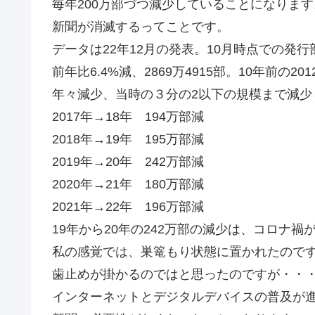
毎年200万部づつ減少していることになります
新聞が消滅するってことです。
データは22年12月の発表。10月時点での発
前年比6.4%減、2869万4915部。10年前の20
年々減少、当時の３分の2以下の規模まで減少
2017年→18年 
2018年→19年 1
2019年→20年 24
2020年→21年 18
2021年→22年 196万部
19年から20年の242万部の減少は、コロナ
私の感覚では、巣篭もり状態に置かれたので
歯止めが掛かるのではと思ったのですが・・
インターネットとデジタルデバイスの普及が