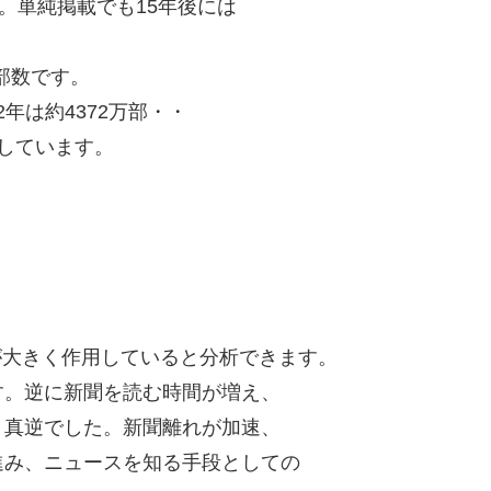
。単純掲載でも15年後には
行部数です。
12年は約4372万部・・
しています。
194万部減
95万部減
2万部減
0万部減
減
禍が大きく作用していると分析できます。
す。逆に新聞を読む時間が増え、
・真逆でした。新聞離れが加速、
進み、ニュースを知る手段としての