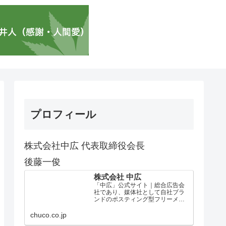
プロフィール
株式会社中広 代表取締役会長
後藤一俊
株式会社 中広
「中広」公式サイト｜総合広告会
社であり、媒体社として自社ブラ
ンドのポスティング型フリーメデ
ィア、ハッピーメディア®『地域み
っちゃく生活情報誌®』を全国で
chuco.co.jp
1100万部以上展開しています。