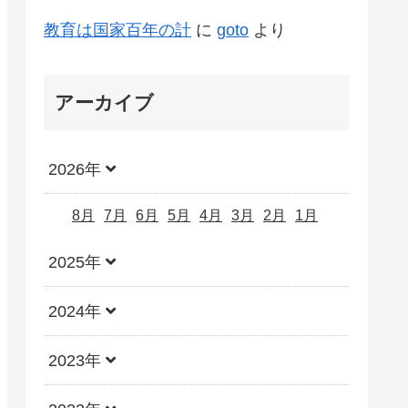
教育は国家百年の計
に
goto
より
アーカイブ
2026年
8月
7月
6月
5月
4月
3月
2月
1月
2025年
2024年
2023年