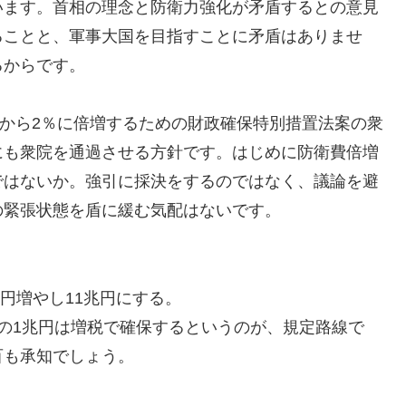
います。首相の理念と防衛力強化が矛盾するとの意見
ることと、軍事大国を目指すことに矛盾はありませ
るからです。
％から2％に倍増するための財政確保特別措置法案の衆
にも衆院を通過させる方針です。はじめに防衛費倍増
ではないか。強引に採決をするのではなく、議論を避
の緊張状態を盾に緩む気配はないです。
兆円増やし11兆円にする。
の1兆円は増税で確保するというのが、規定路線で
百も承知でしょう。