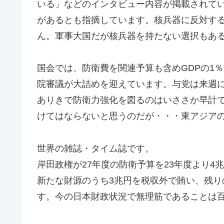
いる」などのインタビュー内容が掲載されて
があるとも指摘しています。核兵器に反対す
ん。軍事大国だが核兵器を持たない選択もあ
国会では、防衛費を関連予算も含めGDPの1
院審議が大詰めを迎えています。与党は来週
ありきで防衛力強化を図るのはいささか早計
けてはならないと思うのだが・・・東アジア
世界の雑誌・タイム誌です。
岸田政権が27年度の防衛予算を23年度より4
新たな財源のうち3兆円を税収外で賄い、残り
す。今の日本財政状況で無理筋であることは