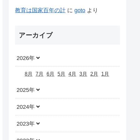
教育は国家百年の計
に
goto
より
アーカイブ
2026年
8月
7月
6月
5月
4月
3月
2月
1月
2025年
2024年
2023年