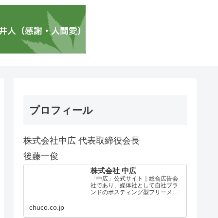
プロフィール
株式会社中広 代表取締役会長
後藤一俊
株式会社 中広
「中広」公式サイト｜総合広告会
社であり、媒体社として自社ブラ
ンドのポスティング型フリーメデ
ィア、ハッピーメディア®『地域み
っちゃく生活情報誌®』を全国で
chuco.co.jp
1100万部以上展開しています。