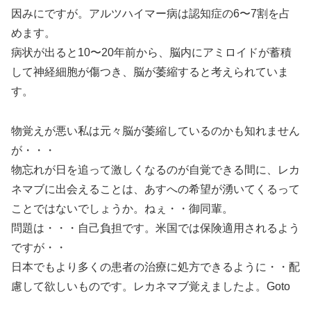
因みにですが。アルツハイマー病は認知症の6〜7割を占
めます。
病状が出ると10〜20年前から、脳内にアミロイドが蓄積
して神経細胞が傷つき、脳が萎縮すると考えられていま
す。
物覚えが悪い私は元々脳が萎縮しているのかも知れません
が・・・
物忘れが日を追って激しくなるのが自覚できる間に、レカ
ネマブに出会えることは、あすへの希望が湧いてくるって
ことではないでしょうか。ねぇ・・御同輩。
問題は・・・自己負担です。米国では保険適用されるよう
ですが・・
日本でもより多くの患者の治療に処方できるように・・配
慮して欲しいものです。レカネマブ覚えましたよ。Goto