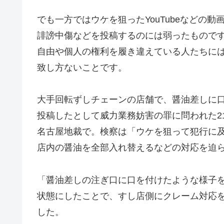
でも一方ではウケを狙ったYouTubeなどの
誹謗中傷などを投稿するのには弱ったもので
自由や個人の権利を履き違えている人たちに
致し方ないことです。
大手回転ずしチェーンの店舗で、醤油差しに口
投稿したとして威力業務妨害の罪に問われた2
名古屋地裁で。検察は「ウケを狙って犯行に
店内の醤油を全部入れ替えるなどの対応を迫
「醤油差しの注ぎ口に口を付けたような様子を
状態にしたことで、すし店側にクレーム対応
した。