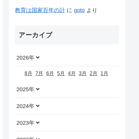
教育は国家百年の計
に
goto
より
アーカイブ
2026年
8月
7月
6月
5月
4月
3月
2月
1月
2025年
2024年
2023年