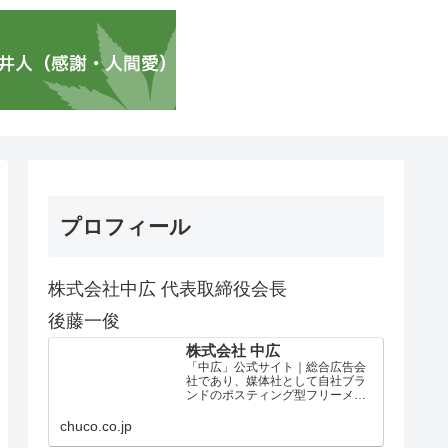
プロフィール
株式会社中広 代表取締役会長
後藤一俊
株式会社 中広
「中広」公式サイト｜総合広告会
社であり、媒体社として自社ブラ
ンドのポスティング型フリーメデ
ィア、ハッピーメディア®『地域み
っちゃく生活情報誌®』を全国で
chuco.co.jp
1100万部以上展開しています。