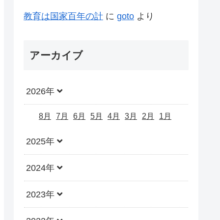
教育は国家百年の計
に
goto
より
アーカイブ
2026年
8月
7月
6月
5月
4月
3月
2月
1月
2025年
2024年
2023年