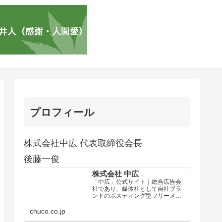
プロフィール
株式会社中広 代表取締役会長
後藤一俊
株式会社 中広
「中広」公式サイト｜総合広告会
社であり、媒体社として自社ブラ
ンドのポスティング型フリーメデ
ィア、ハッピーメディア®『地域み
っちゃく生活情報誌®』を全国で
chuco.co.jp
1100万部以上展開しています。