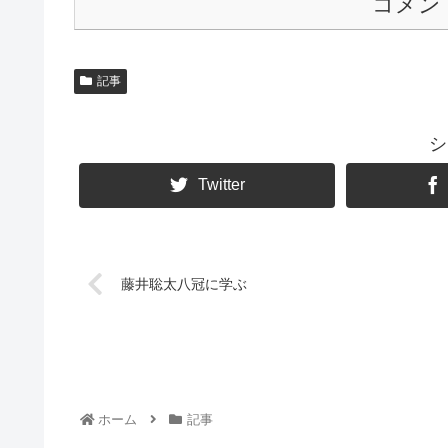
コメン
記事
シ
Twitter
藤井聡太八冠に学ぶ
ホーム
記事