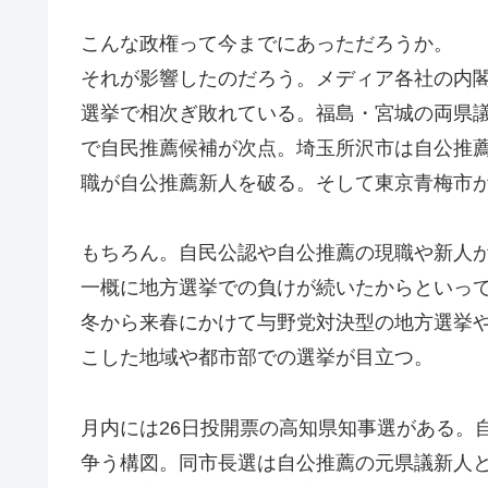
こんな政権って今までにあっただろうか。
それが影響したのだろう。メディア各社の内
選挙で相次ぎ敗れている。福島・宮城の両県
で自民推薦候補が次点。埼玉所沢市は自公推
職が自公推薦新人を破る。そして東京青梅市
もちろん。自民公認や自公推薦の現職や新人
一概に地方選挙での負けが続いたからといっ
冬から来春にかけて与野党対決型の地方選挙
こした地域や都市部での選挙が目立つ。
月内には26日投開票の高知県知事選がある。
争う構図。同市長選は自公推薦の元県議新人と