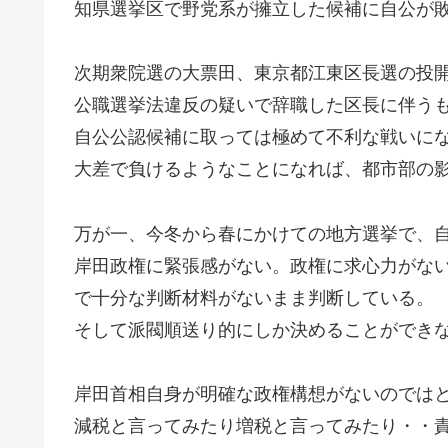
知県選挙区で野党系が擁立した候補に自公が
次期衆院選の大票田、東京都江東区長選の投開
公職選挙法違反の疑いで辞職した区長に伴う
自公公認候補に取っては極めて不利な戦いに
大差で負けるようなことになれば、都市部の
万が一、今冬から春にかけての地方選挙で、
岸田政権に緊張感がない。政権に求心力がな
で十分な判断材料がないまま判断している。
そして派閥順送り的にしか決めることができ
岸田首相自身が明確な政権構想がないのでは
減税と言ってみたり増税と言ってみたり・・