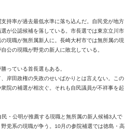
閣支持率が過去最低水準に落ち込んだ。自民党が地方
議選が公認候補を落している。市長選では東京立川市
薦の現職が無所属新人に。長崎大村市では無所属の現
が自公の現職が野党の新人に敗北している。
が勝っている首長選もある。
て、岸田政権の失政のせいばかりとは言えない。この
や衆院の補選が相次ぐ。それも自民議員が不祥事を起
自民・公明が推薦する現職と無所属の新人候補3人で
野党系の現職が争う。10月の参院補選では徳島・高