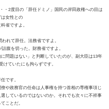
た・・2度目の「辞任ドミノ」国民の岸田政権への目は
官は女性との
文科省ですよ。
に問われて辞任。法務省ですよ。
臣が詰腹を切った。財務省ですよ。
に問題はない」と判断していたのが、副大臣は13年
受けていたにも拘らずです。
辞任です。
閣僚や政務官の任命は人事権を持つ首相の専権事項じ
人選しているのではないのか。それでも次々に不祥事
ってことだ。