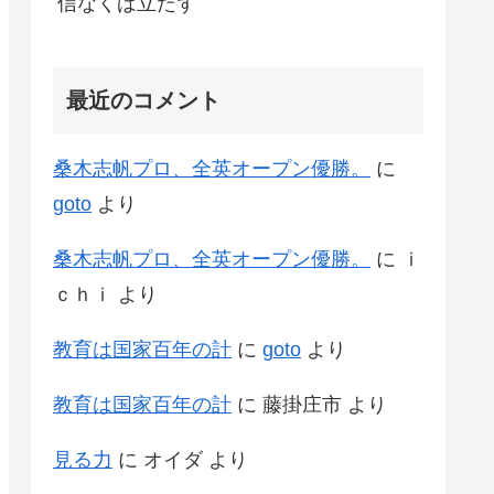
信なくば立たず
最近のコメント
桑木志帆プロ、全英オープン優勝。
に
goto
より
桑木志帆プロ、全英オープン優勝。
に
ｉ
ｃｈｉ
より
教育は国家百年の計
に
goto
より
教育は国家百年の計
に
藤掛庄市
より
見る力
に
オイダ
より