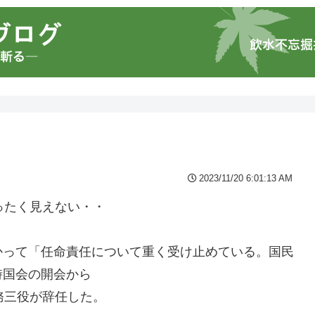
2023/11/20 6:01:13 AM
ったく見えない・・
かって「任命責任について重く受け止めている。国民
時国会の開会から
務三役が辞任した。