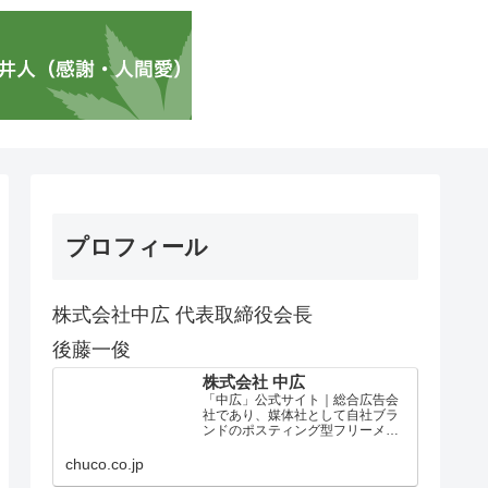
プロフィール
株式会社中広 代表取締役会長
後藤一俊
株式会社 中広
「中広」公式サイト｜総合広告会
社であり、媒体社として自社ブラ
ンドのポスティング型フリーメデ
ィア、ハッピーメディア®『地域み
っちゃく生活情報誌®』を全国で
chuco.co.jp
1100万部以上展開しています。