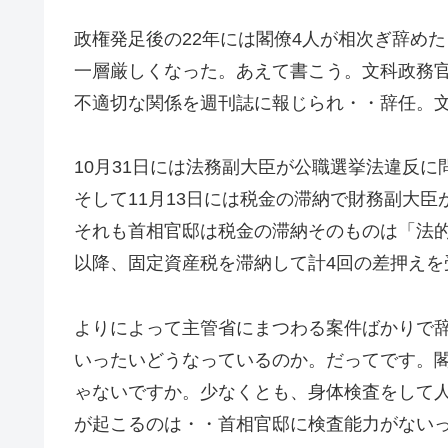
政権発足後の22年には閣僚4人が相次ぎ辞め
一層厳しくなった。あえて書こう。文科政務
不適切な関係を週刊誌に報じられ・・辞任。
10月31日には法務副大臣が公職選挙法違反
そして11月13日には税金の滞納で財務副大
それも首相官邸は税金の滞納そのものは「法的
以降、固定資産税を滞納して計4回の差押えを
よりによって主管省にまつわる案件ばかりで
いったいどうなっているのか。だってです。
ゃないですか。少なくとも、身体検査をして
が起こるのは・・首相官邸に検査能力がない