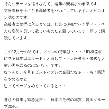
そんなテーマを追うなんて、編集の安易さの象徴です。
文藝春秋を手にとる高齢者をバカにしています。オピニオ
ン誌なのです。
高齢者に棺桶に入るまでは、社会に啓発すべく学べ・・そ
んな姿勢を貫いて欲しいものだと願っています。願って購
読しています。
この12月号の話です。メインの特集は・・・「昭和陸軍
に見る日本型エリート」と題して・・大座談会・優秀な人
材が国を誤るのはなぜか。です。
な〜んだ。今号もピントハズレの企画だなぁ・・もう購読
をやめるかと
思ってページをめくっていると・・
巻頭の特集は緊急提言・「日本の危機の本質」憂国グルー
プ2040。