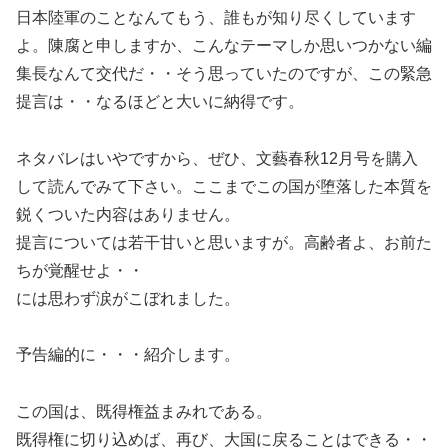
日本陸軍のことなんてもう、誰もが知り尽くしています
よ。陳腐と申しますか、こんなテーマしか思いつかない編
集長なんて交代だ・・そう思っていたのですが、この緊急
提言は・・なるほどと大いに納得です。
ネタバレはいやですから、ぜひ、文藝春秋12月号を購入
して読んでみて下さい。ここまでこの国が堕落した本質を
鋭くついた内容はありません。
提言については若干甘いと思いますが。高齢者よ、お前た
ちが覚醒せよ・・
には思わず涙がこぼれました。
予告編的に・・・紹介します。
この国は、既得権益まみれである。
既得権に切り込めば、再び、大国に戻ることはできる・・