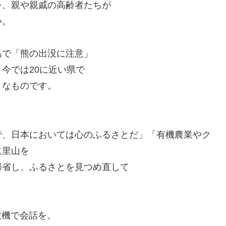
を、親や親戚の高齢者たちが
い。
島で「熊の出没に注意」
今では20に近い県で
うなものです。
で、日本においては心のふるさとだ」「有機農業やク
に里山を
帰省し、ふるさとを見つめ直して
訳機で会話を。