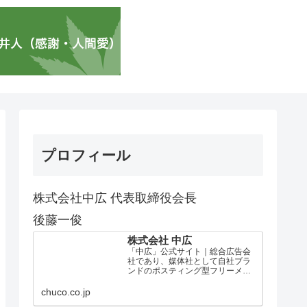
プロフィール
株式会社中広 代表取締役会長
後藤一俊
株式会社 中広
「中広」公式サイト｜総合広告会
社であり、媒体社として自社ブラ
ンドのポスティング型フリーメデ
ィア、ハッピーメディア®『地域み
っちゃく生活情報誌®』を全国で
chuco.co.jp
1100万部以上展開しています。