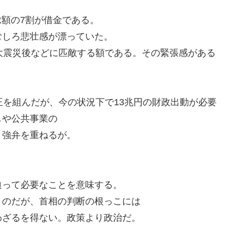
総額の7割が借金である。
むしろ悲壮感が漂っていた。
大震災後などに匹敵する額である。その緊張感がある
正を組んだが、今の状況下で13兆円の財政出動が必要
しや公共事業の
と強弁を重ねるが。
迫って必要なことを意味する。
うのだが、首相の判断の根っこには
わざるを得ない。政策より政治だ。