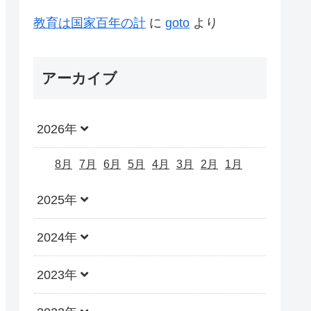
教育は国家百年の計
に
goto
より
アーカイブ
2026年
8月
7月
6月
5月
4月
3月
2月
1月
2025年
2024年
2023年