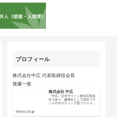
プロフィール
株式会社中広 代表取締役会長
後藤一俊
株式会社 中広
「中広」公式サイト｜総合広告会
社であり、媒体社として自社ブラ
ンドのポスティング型フリーメデ
ィア、ハッピーメディア®『地域み
っちゃく生活情報誌®』を全国で
chuco.co.jp
1100万部以上展開しています。