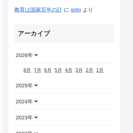
教育は国家百年の計
に
goto
より
アーカイブ
2026年
8月
7月
6月
5月
4月
3月
2月
1月
2025年
2024年
2023年