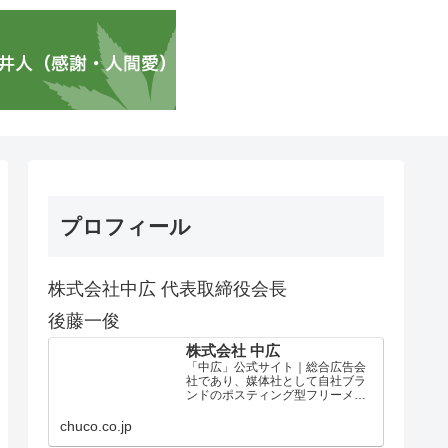
プロフィール
株式会社中広 代表取締役会長
後藤一俊
株式会社 中広
「中広」公式サイト｜総合広告会
社であり、媒体社として自社ブラ
ンドのポスティング型フリーメデ
ィア、ハッピーメディア®『地域み
っちゃく生活情報誌®』を全国で
chuco.co.jp
1100万部以上展開しています。