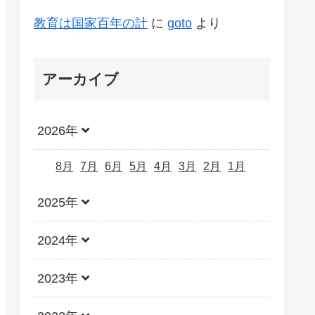
教育は国家百年の計
に
goto
より
アーカイブ
2026年
8月
7月
6月
5月
4月
3月
2月
1月
2025年
2024年
2023年