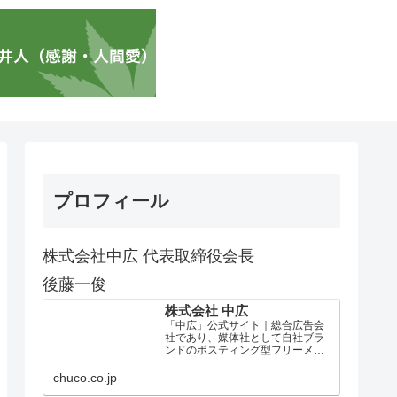
プロフィール
株式会社中広 代表取締役会長
後藤一俊
株式会社 中広
「中広」公式サイト｜総合広告会
社であり、媒体社として自社ブラ
ンドのポスティング型フリーメデ
ィア、ハッピーメディア®『地域み
っちゃく生活情報誌®』を全国で
chuco.co.jp
1100万部以上展開しています。