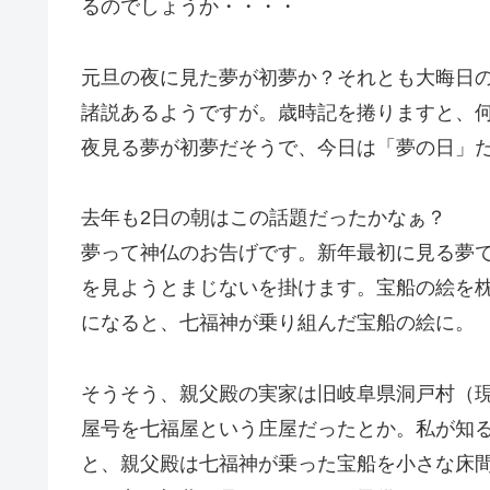
るのでしょうか・・・・
元旦の夜に見た夢が初夢か？それとも大晦日
諸説あるようですが。歳時記を捲りますと、
夜見る夢が初夢だそうで、今日は「夢の日」
去年も2日の朝はこの話題だったかなぁ？
夢って神仏のお告げです。新年最初に見る夢
を見ようとまじないを掛けます。宝船の絵を
になると、七福神が乗り組んだ宝船の絵に。
そうそう、親父殿の実家は旧岐阜県洞戸村（
屋号を七福屋という庄屋だったとか。私が知
と、親父殿は七福神が乗った宝船を小さな床