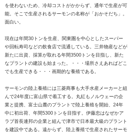
を使わないため、冷却コストがかからず、通年で生産が可
能。そこで生産されるサーモンの名称が「おかそだち」。
面白い。
現在は年間30トンを生産、関東圏を中心としたスーパー
や回転寿司などの飲食店で流通している。三井物産などが
新たに出資、採算が取れる年間3500トンを目指し、新た
なプラントの建設も始まった。・・・場所さえあればどこ
でも生産できる・・・画期的な養殖である。
サーモンの陸上養殖には三菱商事も大手水産メーカーと組
んで24年度に富山県で着工する。丸紅もノルウェーの企
業と提携、富士山麓のプラントで陸上養殖を開始、24年
中に初出荷、年間5300トンを目指す。伊藤忠はなぜかア
ラブ首長連邦の企業と組んで津市で日本最大級のプラント
を建設中である。遠からず、陸上養殖で生産されたサーモ