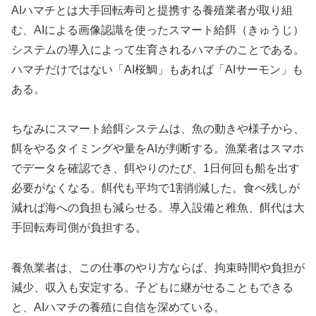
AIハマチとは大手回転寿司と提携する養殖業者が取り組
む、AIによる画像認識を使ったスマート給餌（きゅうじ）
システムの導入によって生育されるハマチのことである。
ハマチだけではない「AI桜鯛」もあれば「AIサーモン」も
ある。
ちなみにスマート給餌システムは、魚の動きや様子から、
餌をやるタイミングや量をAIが判断する。漁業者はスマホ
でデータを確認でき、餌やりのたび、1日何回も船を出す
必要がなくなる。餌代も平均で1割削減した。食べ残しが
減れば海への負担も減らせる。導入設備と稚魚、餌代は大
手回転寿司側が負担する。
養魚業者は、この仕事のやり方ならば、拘束時間や負担が
減少、収入も安定する。子どもに継がせることもできる
と、AIハマチの養殖に自信を深めている。