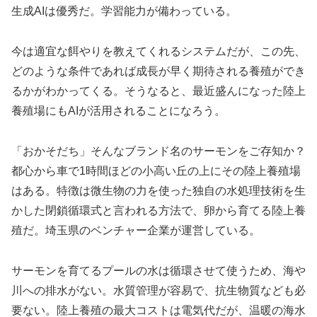
生成AIは優秀だ。学習能力が備わっている。
今は適宜な餌やりを教えてくれるシステムだが、この先、
どのような条件であれば成長が早く期待される養殖ができ
るかがわかってくる。そうなると、最近盛んになった陸上
養殖場にもAIが活用されることになろう。
「おかそだち」そんなブランド名のサーモンをご存知か？
都心から車で1時間ほどの小高い丘の上にその陸上養殖場
はある。特徴は微生物の力を使った独自の水処理技術を生
かした閉鎖循環式と言われる方法で、卵から育てる陸上養
殖だ。埼玉県のベンチャー企業が運営している。
サーモンを育てるプールの水は循環させて使うため、海や
川への排水がない。水質管理が容易で、抗生物質なども必
要ない。陸上養殖の最大コストは電気代だが、温暖の海水