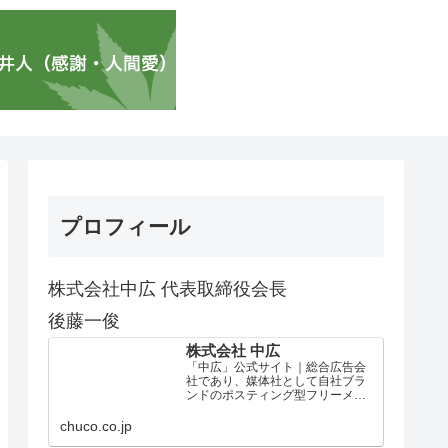
プロフィール
株式会社中広 代表取締役会長
後藤一俊
株式会社 中広
「中広」公式サイト｜総合広告会
社であり、媒体社として自社ブラ
ンドのポスティング型フリーメデ
ィア、ハッピーメディア®『地域み
っちゃく生活情報誌®』を全国で
chuco.co.jp
1100万部以上展開しています。