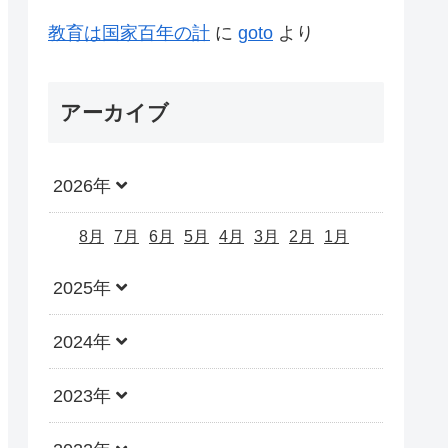
教育は国家百年の計
に
goto
より
アーカイブ
2026年
8月
7月
6月
5月
4月
3月
2月
1月
2025年
2024年
2023年