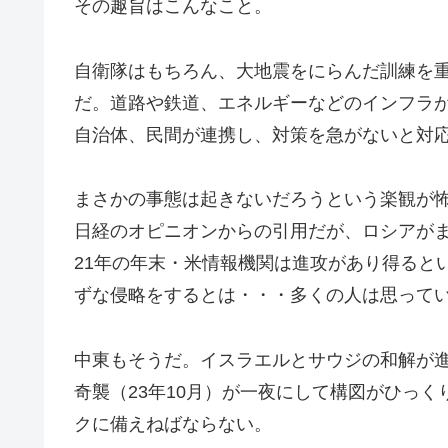
その趣旨はこんなこと。
自衛隊はもちろん、大地震をにらんだ訓練を
だ。道路や鉄道、エネルギーなどのインフラ
自治体、民間が連携し、対策を急がないと対
まさかの事態は起きないだろうという楽観が
日経のオピニオンからの引用だが、ロシアが
21年の年末・米情報機関は進攻があり得ると
ずな侵略をするとは・・・多くの人は思って
中東もそうだ。イスラエルとサウジの和解が
奇襲（23年10月）が一夜にして構図がひっ
クに備えねばならない。