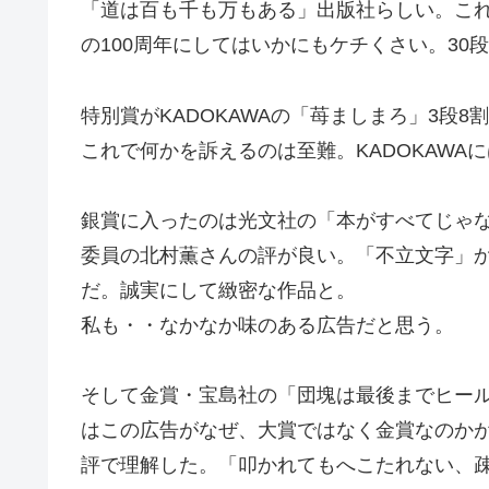
「道は百も千も万もある」出版社らしい。こ
の100周年にしてはいかにもケチくさい。30
特別賞がKADOKAWAの「苺ましまろ」3段
これで何かを訴えるのは至難。KADOKAWA
銀賞に入ったのは光文社の「本がすべてじゃ
委員の北村薫さんの評が良い。「不立文字」
だ。誠実にして緻密な作品と。
私も・・なかなか味のある広告だと思う。
そして金賞・宝島社の「団塊は最後までヒール
はこの広告がなぜ、大賞ではなく金賞なのか
評で理解した。「叩かれてもへこたれない、