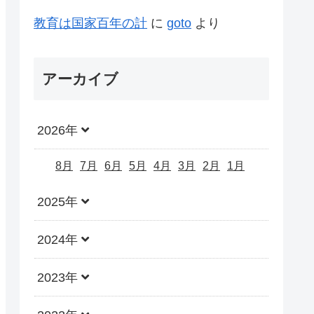
教育は国家百年の計
に
goto
より
アーカイブ
2026年
8月
7月
6月
5月
4月
3月
2月
1月
2025年
2024年
2023年