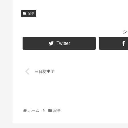
記事
シ
Twitter
三日坊主？
ホーム
記事