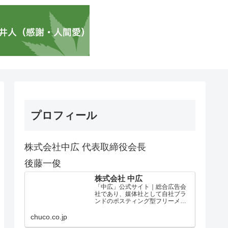
プロフィール
株式会社中広 代表取締役会長
後藤一俊
株式会社 中広
「中広」公式サイト｜総合広告会
社であり、媒体社として自社ブラ
ンドのポスティング型フリーメデ
ィア、ハッピーメディア®『地域み
っちゃく生活情報誌®』を全国で
chuco.co.jp
1100万部以上展開しています。