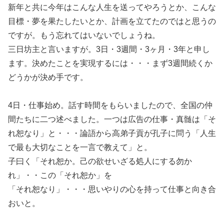
新年と共に今年はこんな人生を送ってやろうとか、こんな
目標・夢を果たしたいとか、計画を立てたのではと思うの
ですが。もう忘れてはいないでしょうね。
三日坊主と言いますが。3日・3週間・3ヶ月・3年と申し
ます。決めたことを実現するには・・・まず3週間続くか
どうかが決め手です。
4日・仕事始め。話す時間をもらいましたので、全国の仲
間たちに二つ述べました。一つは広告の仕事・真髄は「そ
れ恕なり」と・・・論語から高弟子貢が孔子に問う「人生
で最も大切なことを一言で教えて」と。
子曰く「それ恕か。己の欲せいざる処人にする勿か
れ」・・この「それ恕か」を
「それ恕なり」・・・思いやりの心を持って仕事と向き合
おいと。