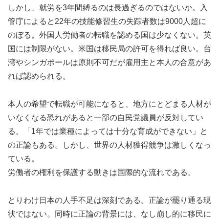
しかし、就労を3年間縛るのは長過ぎるのではないか。入
管庁によると22年の技能修習生の失踪者数は9000人超に
のぼる。外国人労働者の転職を認める国は少なくない。英
国には制限がない。米国は移民局の許可を得れば良い。台
湾やシンガポールは原則不可だが雇用主と本人の合意があ
れば認められる。
本人の希望で転職が可能になると、地方にとどまる人材が
いなくなる恐れがあると一部の自民党議員が反対してい
る。「1年では業種によっては十分な育成ができない」と
の正論もある。しかし、世界の人材獲得競争は激しくなっ
ている。
労働者の権利を保護する動きは国際的な流れである。
とりわけ日本の人手不足は深刻である。正論が罷り通る現
状ではない。同時に正論の背景には、なし崩し的に移民に