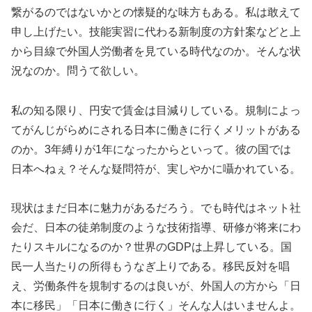
繋がるのではないかとの懐疑的な味方もある。私は敢えて
申し上げたい。技能実習に代わる新制度の方針案などと上
から目線で外国人労働者を見ている時代なのか。そんな状
況なのか。問うて欲しい。
私の知る限り、円安で賃金は目減りしている。規制によっ
てがんじがらめにされる日本に働きに行くメリットがある
のか。3年縛りが1年になったからといって。彼の国では
日本へねぇ？そんな疑問符が、実しやかに囁かれている。
現状はまだ日本に魅力があるだろう。でも時代はネット社
会だ、日本の徒弟制度のような技術指導、研修が将来にわ
たりスキルになるのか？世界のGDPは上昇している。国
民一人当たりの所得もうなぎ上りである。移民反対を唱
え、労働条件を規制するのは良いが、外国人の方から「日
本に移民」「日本に働きに行く」そんな人はいませんよ。