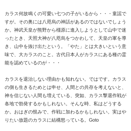
カラス何故鳴くの可愛い七つの子がいるから・・・童謡で
すが。その奥には八咫烏の神話があるのではないでしょう
か。神武天皇が熊野から橿原に進入しようとして山中で迷
ったとき、天照大神が八咫烏をつかわして、天皇の軍を導
き、山中を抜け出たという。「やた」とは大きいという意
味で、大カラスのこと。古代日本人がカラスにある種の霊
能を認めているのが・・・
カラスを退治しない理由かも知れない。ではです。カラス
の側も生きるためとは申せ、人間との共存を考えないと、
神を信じない人間も増えている、突如、カラス撃退作戦が
各地で勃発するかもしれない。そんな時、私はどうする
か。おはぎの恨みで、作戦に加わるかもしれない。実はや
りたい放題のカラスに結構怒っている。Goto