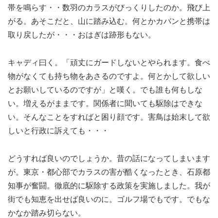
帯を鳴らす・・数羽のカラスがびっくりしたのか。飛び上
がる。あそこだと、山に踏み込む。何とかカバンと携帯は
取り戻したが・・・おはぎは跡形もない。
キャディ曰く。「頑丈にガードしないとやられます。食べ
物がなくても持ち物をあさるのですよ。何とかして欲しい
とお願いしているのですが」と嘆く。でも誰も何もしな
い。増えるがままです。関係者に聞いても駆除はできな
い。そんなことをすればと困り顔です。害鳥は始末して欲
しいと行政に訴えても・・・
どうすれば良いのでしょうか。昔の話になってしまいます
が。東京・都心部でカラスの害が酷くなったとき、石原都
知事が奮闘。徹底的に駆除する政策を実施しました。我が
街でも知恵を出せば良いのに。ゴルフ場でもです。でもな
かなか踏み切らない。