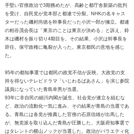
手堅い官僚政治で3期務めたが、高齢と都庁舎新築の批判
を受け、自民党が党本部と都連で分裂。NHKの名キャス
ターだった磯村尚徳を幹事長だった小沢一郎が擁立。都連
の粕谷茂会長は「東京のことは東京が決める」と訴え、鈴
木は磯村を振り切り4期目を。その結果、小沢は幹事長を
辞任。保守政権に亀裂が入った。東京都民の意地を感じ
た。
95年の都知事選では都民の政党不信が反映。大政党の支
持を得ないテレビドラマ「いじわるばあさん」を演じ参院
議員になっていた青島幸男が当選。
93年に非自民の細川内閣が誕生、社会党が連立を組むな
ど、政治の流動化一気に進み、その結果が青島の当選であ
る。青島には各党が推薦した官僚の石原信雄が出馬した
が、無党派を取り込んだ青島が圧勝した。大阪府知事選で
はタレントの横山ノックが当選した。政治がバラエティ化