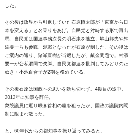
した。
その後は政界から引退していた石原慎太郎が「東京から日
本を変える」と名乗りをあげ。自民党と対峙する形で再出
馬。自民党は国連事務次長の明石康を擁立、鳩山邦夫や舛
添要一らも参戦、混戦となったが石原が制した。その後は
ご案内の通り、猪瀬直樹が当選したが、献金問題で。舛添
要一が公私混同で失脚。自民党都連を批判してみどりのた
ぬき・小池百合子が2期を務めている。
その後石原は国政への思いを断ち切れず。4期目の途中、
2012年に知事を辞任。
衆院議員に返り咲き首相の座を狙ったが、国政の議院内閣
制に阻まれ散った。
と、60年代からの都知事を振り返ってみると。