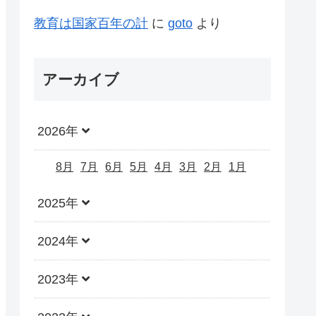
教育は国家百年の計
に
goto
より
アーカイブ
2026年
8月
7月
6月
5月
4月
3月
2月
1月
2025年
2024年
2023年