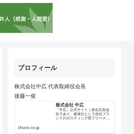
プロフィール
株式会社中広 代表取締役会長
後藤一俊
株式会社 中広
「中広」公式サイト｜総合広告会
社であり、媒体社として自社ブラ
ンドのポスティング型フリーメデ
ィア、ハッピーメディア®『地域み
っちゃく生活情報誌®』を全国で
chuco.co.jp
1100万部以上展開しています。