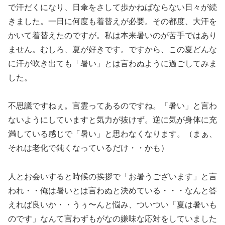
で汗だくになり、日傘をさして歩かねばならない日々が続
きました。一日に何度も着替えが必要。その都度、大汗を
かいて着替えたのですが。私は本来暑いのが苦手ではあり
ません。むしろ、夏が好きです。ですから、この夏どんな
に汗が吹き出ても「暑い」とは言わぬように過ごしてみま
した。
不思議ですねぇ。言霊ってあるのですね。「暑い」と言わ
ないようにしていますと気力が抜けず。逆に気が身体に充
満している感じで「暑い」と思わなくなります。（まぁ、
それは老化で鈍くなっているだけ・・かも）
人とお会いすると時候の挨拶で「お暑うございます」と言
われ・・俺は暑いとは言わぬと決めている・・・なんと答
えれば良いか・・うぅ〜んと悩み、ついつい「夏は暑いも
のです」なんて言わずもがなの嫌味な応対をしていました