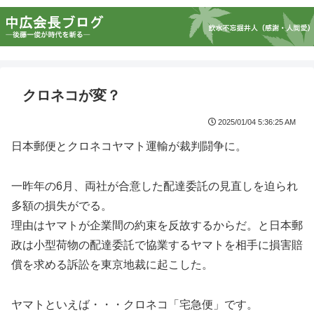
クロネコが変？
2025/01/04 5:36:25 AM
日本郵便とクロネコヤマト運輸が裁判闘争に。
一昨年の6月、両社が合意した配達委託の見直しを迫られ
多額の損失がでる。
理由はヤマトが企業間の約束を反故するからだ。と日本郵
政は小型荷物の配達委託で協業するヤマトを相手に損害賠
償を求める訴訟を東京地裁に起こした。
ヤマトといえば・・・クロネコ「宅急便」です。