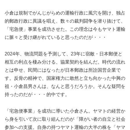
小倉は規制でがんじがらめの運輸行政に風穴を開け、独占
的郵政行政に異議を唱え、数々の裁判闘争を潜り抜けて、
「宅急便」事業を成功させた。この理念は今もヤマト運輸
に脈々と受け継がれていると思ったのだが・・・
2024年、物流問題を予測して、23年に宿敵・日本郵便と
相互の利点を棲み分ける、協業契約を結んだ。時代の流れ
とは申せ、民間にはなったが日本郵政は所詮国営企業で
す。反骨の精神で、国家権力に敢然と立ち向かった中興の
祖・小倉昌男さんは、なんと思うだろうか。そんな疑問を
持ったのだが・・・的中です。
「宅急便事業」を成功に導いた小倉さん。ヤマトの経営か
ら身を引いて次に取り組んだのが「障がい者の自立と社会
参加への支援。自身の持つヤマト運輸の大半の株を「ヤマ