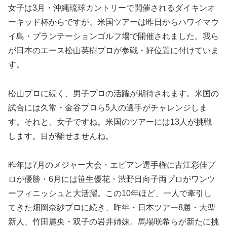
女子は3月・沖縄琉球カントリーで開催されるダイキンオ
ーキッド杯からですが、米国ツアーは昨日からハワイマウ
イ島・プランテーションゴルフ場で開催されました。我ら
が日本のエース松山英樹プロが参戦・好位置に付けていま
す。
松山プロに続く、男子プロの活躍が期待されます。米国の
試合には久常・金谷プロら5人の選手がチャレンジしま
す。それと、女子ですね。米国のツアーには13人が挑戦
します。目が離せませんね。
昨年は7月のメジャー大会・エビアン選手権に古江彩佳プ
ロが優勝・6月には笹生優花・渋野日向子両プロがワンツ
ーフィニッシュと大活躍。この10年ほど、一人で牽引し
てきた畑岡奈紗プロに続き、昨年・日本ツアー8勝・大型
新人、竹田麗央・双子の岩井姉妹。馬場咲希らが新たに挑