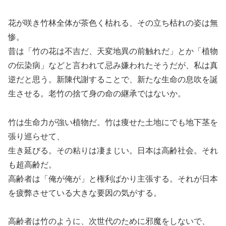
花が咲き竹林全体が茶色く枯れる、その立ち枯れの姿は無
惨。
昔は「竹の花は不吉だ、天変地異の前触れだ」とか「植物
の伝染病」などと言われて忌み嫌われたそうだが、私は真
逆だと思う。新陳代謝することで、新たな生命の息吹を誕
生させる。老竹の捨て身の命の継承ではないか。
竹は生命力が強い植物だ。竹は痩せた土地にでも地下茎を
張り巡らせて、
生き延びる。その粘りは凄まじい。日本は高齢社会。それ
も超高齢だ。
高齢者は「俺が俺が」と権利ばかり主張する。それが日本
を疲弊させている大きな要因の気がする。
高齢者は竹のように、次世代のために邪魔をしないで、