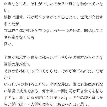
正直なところ、それが正しいのか？正確にはわかっていな
い。
植物は通常、花が咲きタネができることで、世代が交代す
るのだが、
竹は林全体が地下茎でつながった一つの個体。開花してタ
ネを産まなくても
良い。
全体が枯れても僅かに残った地下茎や茎の根本から小さな
笹状の芽が出て
それが竹林になっていくからだ。それが全て枯れた。なぜ
か？
いっせいに枯れることで、小さな芽は、誰にも邪魔されな
い環境で成長できる。何十年に一回か花が咲き全てを枯ら
すのは、新しい命が誰にも邪魔されず、のびのびと育つか
らと聞けば・・人間社会もそうあるべきはと思う。