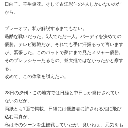
日向子。笹生優花。そして古江彩佳の4人しかいないのだ
から。
プレーオフ。私が解説するまでもない。
過酷な戦いだった。5人でただ一人。バーディを決めての
優勝。テレビ観戦だが、それでも手に汗握るって言います
が、緊張した。このパットで夢にまで見たメジャー優勝。
そのプレッシャーたるもの、並大抵ではなかったかと察す
る。
改めて、この偉業を讃えたい。
28日の夕刊・この地方では日経と中日しか発行されてい
ないのだが。
両紙とも1面で掲載。日経には優勝者に許される池に飛び
込む写真が。
私はそのシーンを生観戦していたが。良いねぇ。元気をも