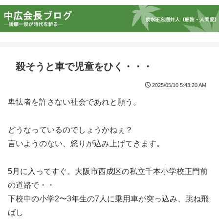
殺そうと車で児童をひく・・・
2025/05/10 5:43:20 AM
卑怯者を許さない社会であれと願う。
どうなっているのでしょうかねぇ？
言いようのない、怒りが込み上げてきます。
5月に入ってすぐ。大阪市西成区の私立千本小学校正門前
の道路で・・
下校中の小学2〜3年生の7人に乗用車が突っ込み、跳ね飛
ばし