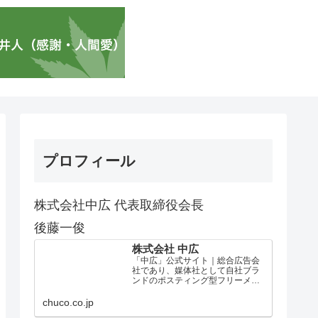
プロフィール
株式会社中広 代表取締役会長
後藤一俊
株式会社 中広
「中広」公式サイト｜総合広告会
社であり、媒体社として自社ブラ
ンドのポスティング型フリーメデ
ィア、ハッピーメディア®『地域み
っちゃく生活情報誌®』を全国で
chuco.co.jp
1100万部以上展開しています。