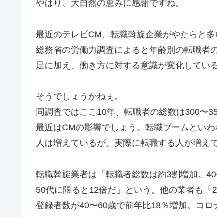
やはり、大自然の恵みに感謝ですね。
最近のテレビCM、転職斡旋企業がやたらと多
総務省の労働力調査によると年齢別の転職者の
足に加え、働き方に対する意識が変化してい
そうでしょうかねぇ。
同調査ではここ10年、転職者の総数は300〜3
最近はCMの影響でしょう。転職ブームといわ
人は増えているが。実際に転職する人が増え
転職斡旋業者は「転職者総数は約3割増加。40
50代に限ると12倍だ」という。他の業者も「
登録者数が40〜60歳で前年比18％増加。コ