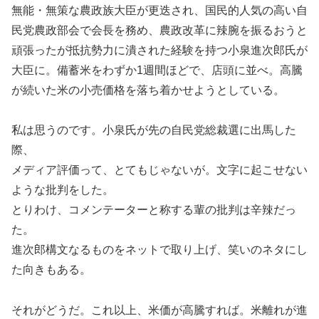
無能・無策な農政族大臣が更迭され、国民的人気の高い自
民党農政部会で会長を務め、農政改革に辣腕を振るおうと
頑張ったが抵抗勢力に潰された経験を持つ小泉進次郎氏が
大臣に。備蓄米をわずか1週間ほどで、店頭に並べ。高騰
が続いた米の小売価格を落ち着かせようとしている。
私は思うのです。小泉氏が先の自民党総裁選に出馬した
際、
メディア評価って、とてもじゃないが。文字に起こせない
ような批判をした。
とりわけ、コメンテーターと称する輩の批判は辛辣だっ
た。
進次郎構文なるものをネットで取り上げ、笑いのネタにし
た向きもある。
それがどうだ。これ以上、米価が高騰すれば。米離れが進