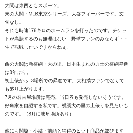
大関は東西ともスポーツ。
東の大関・MLB東京シリーズ。大谷フィーバーです。文
句なし。
それも時速178キロのホームランを打ったのです。チケッ
トが高騰するのも無理はない。野球ファンのみならず・・
生で観戦したいですからねぇ。
西の大関は新横綱・大の里。日本生まれの力士の横綱昇進
は8年ぶり。
初土俵から13場所での昇進です。大相撲ファンでなくて
も盛り上がります。
7月の名古屋場所は完売。当日券も発売しないそうです。
好角家を自認する私です。横綱大の里の土俵りを見たいも
のです。（8月に岐阜場所あり）
他にも関脇・小結・前頭と納得のヒット商品が並びます