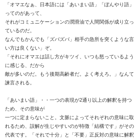
「オマエなぁ、日本語には「あいまい語」「ぼんやり語」
ってのがあって、
それがコミュニケーションの潤滑油で人間関係が成り立っ
ているのだ。
なんでもかんでも「ズバズバ」相手の急所を突くような言
い方は良くない」ぞ。
「それにオマエは話し方がキツイ、いつも怒っているよう
に感じる、だから
敵が多いのだ。もう後期高齢者だ。よく考えろ。」なんて
諫言される。
「あいまい語」・・一つの表現が2通り以上の解釈を持つ
ため、その意味が
一つに定まらないこと。文脈によってそれぞれの意味に取
れるため、誤解が生じやすいのが特徴「結構です」がその
代表です。「それで十分」と「不要」正反対の意味に解釈