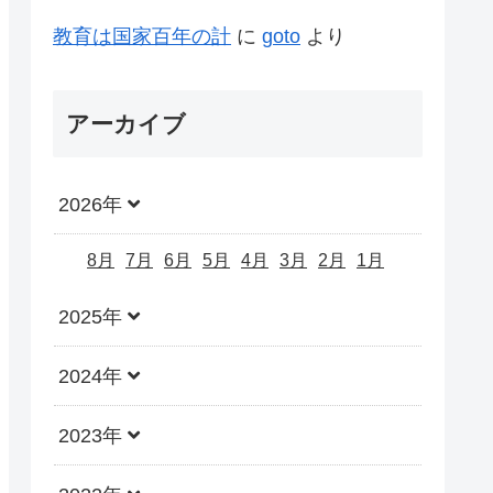
教育は国家百年の計
に
goto
より
アーカイブ
2026年
8月
7月
6月
5月
4月
3月
2月
1月
2025年
2024年
2023年