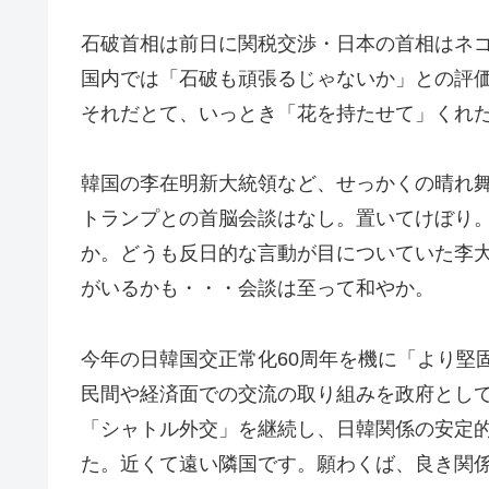
石破首相は前日に関税交渉・日本の首相はネ
国内では「石破も頑張るじゃないか」との評
それだとて、いっとき「花を持たせて」くれ
韓国の李在明新大統領など、せっかくの晴れ
トランプとの首脳会談はなし。置いてけぼり
か。どうも反日的な言動が目についていた李
がいるかも・・・会談は至って和やか。
今年の日韓国交正常化60周年を機に「より堅
民間や経済面での交流の取り組みを政府とし
「シャトル外交」を継続し、日韓関係の安定
た。近くて遠い隣国です。願わくば、良き関