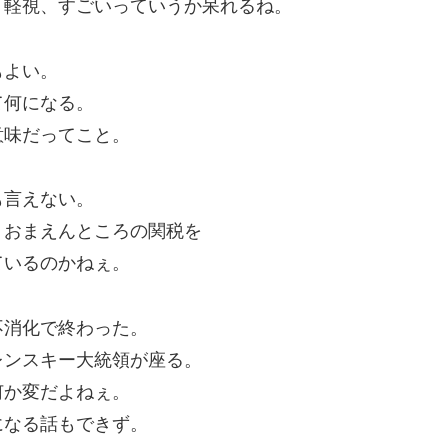
ト軽視、すごいっていうか呆れるね。
もよい。
て何になる。
意味だってこと。
も言えない。
。おまえんところの関税を
ているのかねぇ。
不消化で終わった。
レンスキー大統領が座る。
何か変だよねぇ。
になる話もできず。