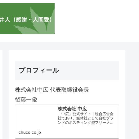
プロフィール
株式会社中広 代表取締役会長
後藤一俊
株式会社 中広
「中広」公式サイト｜総合広告会
社であり、媒体社として自社ブラ
ンドのポスティング型フリーメデ
ィア、ハッピーメディア®『地域み
っちゃく生活情報誌®』を全国で
chuco.co.jp
1100万部以上展開しています。