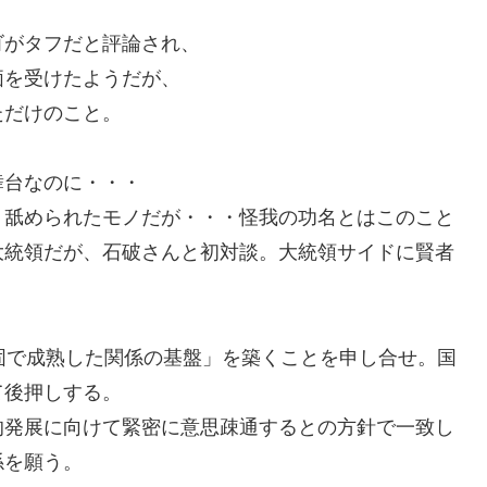
ゴがタフだと評論され、
価を受けたようだが、
ただけのこと。
舞台なのに・・・
。舐められたモノだが・・・怪我の功名とはこのこと
大統領だが、石破さんと初対談。大統領サイドに賢者
固で成熟した関係の基盤」を築くことを申し合せ。国
て後押しする。
的発展に向けて緊密に意思疎通するとの方針で一致し
係を願う。