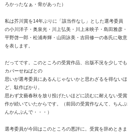
ろかったなぁ・骨があった）
私は芥川賞を14年ぶりに「該当作なし」とした選考委員
の小川洋子・奥泉光・川上弘美・川上未映子・島田雅彦・
平野啓一郎・松浦寿輝・山田詠美・吉田修一の各氏に敬意
を表します。
だってです。このところの受賞作品、出版不況を少しでも
カバーせねばとの
思いが選考委員にあるんじゃないかと思わざるを得ないほ
ど、駄作ばかり。
思わず文藝春秋を放り投げたいほどに読むに耐えない受賞
作が続いていたからです。（前回の受賞作なんて、ちんぷ
んかんぷんで・・・）
選考委員が今回はこのところの悪評に。受賞を辞めときま