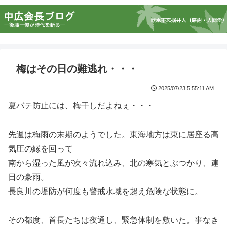
梅はその日の難逃れ・・・
2025/07/23 5:55:11 AM
夏バテ防止には、梅干しだよねぇ・・・
先週は梅雨の末期のようでした。東海地方は東に居座る高
気圧の縁を回って
南から湿った風が次々流れ込み、北の寒気とぶつかり、連
日の豪雨。
長良川の堤防が何度も警戒水域を超え危険な状態に。
その都度、首長たちは夜通し、緊急体制を敷いた。事なき