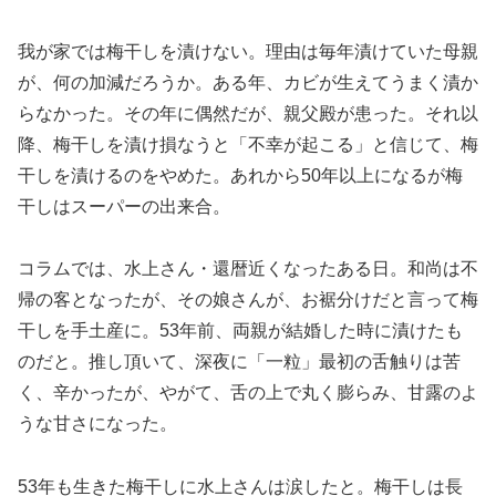
我が家では梅干しを漬けない。理由は毎年漬けていた母親
が、何の加減だろうか。ある年、カビが生えてうまく漬か
らなかった。その年に偶然だが、親父殿が患った。それ以
降、梅干しを漬け損なうと「不幸が起こる」と信じて、梅
干しを漬けるのをやめた。あれから50年以上になるが梅
干しはスーパーの出来合。
コラムでは、水上さん・還暦近くなったある日。和尚は不
帰の客となったが、その娘さんが、お裾分けだと言って梅
干しを手土産に。53年前、両親が結婚した時に漬けたも
のだと。推し頂いて、深夜に「一粒」最初の舌触りは苦
く、辛かったが、やがて、舌の上で丸く膨らみ、甘露のよ
うな甘さになった。
53年も生きた梅干しに水上さんは涙したと。梅干しは長