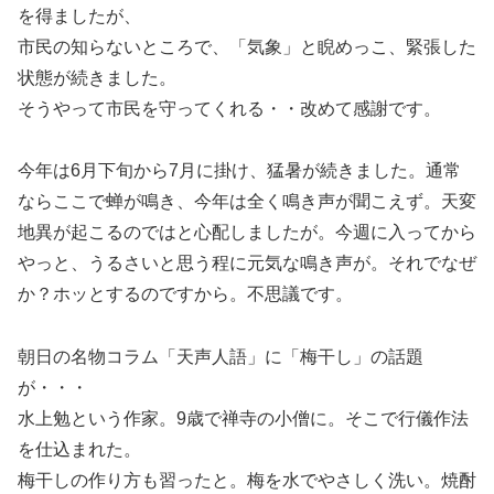
を得ましたが、
市民の知らないところで、「気象」と睨めっこ、緊張した
状態が続きました。
そうやって市民を守ってくれる・・改めて感謝です。
今年は6月下旬から7月に掛け、猛暑が続きました。通常
ならここで蝉が鳴き、今年は全く鳴き声が聞こえず。天変
地異が起こるのではと心配しましたが。今週に入ってから
やっと、うるさいと思う程に元気な鳴き声が。それでなぜ
か？ホッとするのですから。不思議です。
朝日の名物コラム「天声人語」に「梅干し」の話題
が・・・
水上勉という作家。9歳で禅寺の小僧に。そこで行儀作法
を仕込まれた。
梅干しの作り方も習ったと。梅を水でやさしく洗い。焼酎