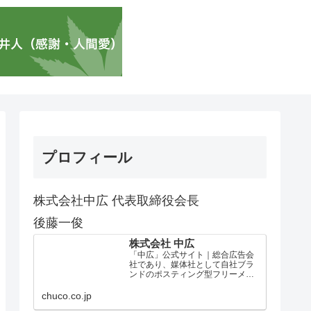
プロフィール
株式会社中広 代表取締役会長
後藤一俊
株式会社 中広
「中広」公式サイト｜総合広告会
社であり、媒体社として自社ブラ
ンドのポスティング型フリーメデ
ィア、ハッピーメディア®『地域み
っちゃく生活情報誌®』を全国で
chuco.co.jp
1100万部以上展開しています。