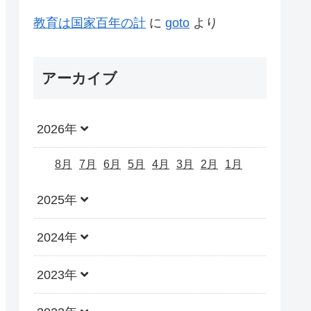
教育は国家百年の計
に
goto
より
アーカイブ
2026年
8月
7月
6月
5月
4月
3月
2月
1月
2025年
2024年
2023年