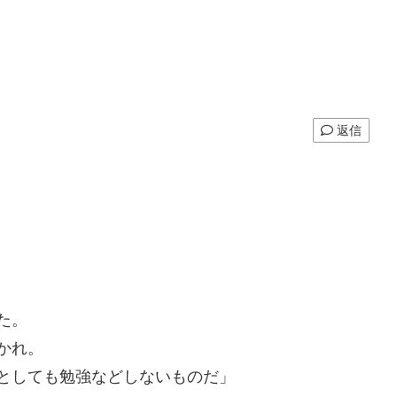
返信
た。
かれ。
としても勉強などしないものだ」