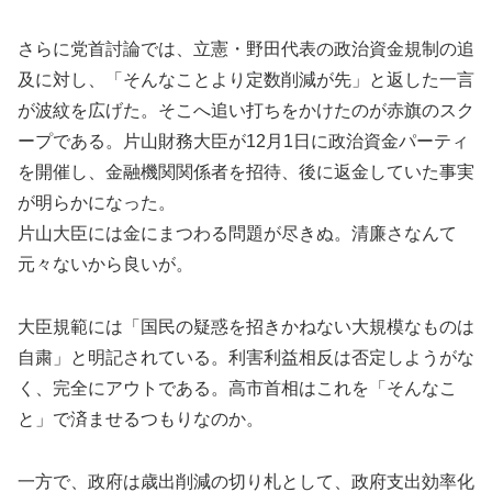
さらに党首討論では、立憲・野田代表の政治資金規制の追
及に対し、「そんなことより定数削減が先」と返した一言
が波紋を広げた。そこへ追い打ちをかけたのが赤旗のスク
ープである。片山財務大臣が12月1日に政治資金パーティ
を開催し、金融機関関係者を招待、後に返金していた事実
が明らかになった。
片山大臣には金にまつわる問題が尽きぬ。清廉さなんて
元々ないから良いが。
大臣規範には「国民の疑惑を招きかねない大規模なものは
自粛」と明記されている。利害利益相反は否定しようがな
く、完全にアウトである。高市首相はこれを「そんなこ
と」で済ませるつもりなのか。
一方で、政府は歳出削減の切り札として、政府支出効率化