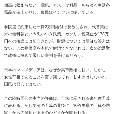
価高は収まらない。電気、ガス、食料品、あらゆる生活必
需品が値上がりし、庶民はインフレに喘いでいる。
参院選で約束した一律2万円給付は反故にされ、代替策は
米の無料券という思いつき政策。ガソリン税廃止や178万
円への接近には前向きだが、財源については明確な答えは
ない。この物価高を本気で解消できなければ、次の総選挙
で政権は極めて厳しい審判を受けるだろう。
日本のマスメディアは、なぜか高市政権に甘い。しかし、
女性宰相であることを百歩譲っても、甘すぎはしないか。
国民は節穴ではない。
この臨時国会の本当の評価は、年末に示される来年度予算
に表れる。そしてその予算の背後に、官僚主導の「律令国
家」からの脱却があるのかどうかが問われる。