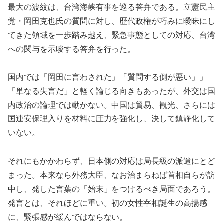
最大の波紋は、台湾海峡有事を巡る答弁である。立憲民主
党・岡田克也氏の質問に対し、歴代政権が巧みに曖昧にし
てきた領域を一歩踏み越え、緊急事態としての対応、台湾
への関与を示唆する答弁を行った。
国内では「岡田に言わされた」「質問する側が悪い」」
「単なる失言だ」と軽く論じる向きもあったが、外交は国
内政治の論理では動かない。中国は貿易、観光、さらには
国連安保理入りを材料に圧力を強化し、決して鎮静化して
いない。
それにもかかわらず、日本側の対応は局長級の派遣にとど
まった。本来なら外務大臣、なお治まらねば首相自らが訪
中し、発した言葉の「始末」をつけるべき局面であろう。
発言とは、それほどに重い。初の女性宰相誕生の高揚感
に、緊張感が緩んではならない。