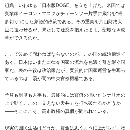
組織、いわゆる「日本版DOGE」を立ち上げた。米国では
実業家イーロン・マスクがチェーンソー片手に歳出を“滅
多切り”にした象徴的政策である。その重責を片山財務大
臣に担わせるが、果たして疑惑を抱えたまま、聖域なき改
革ができるのか。
ここで改めて問わねばならないのが、この国の統治構造で
ある。日本はいまだに律令国家の流れを色濃く引き継ぐ国
家だ。表の主役は政治家だが、実質的に国家運営を牛耳っ
ているのは、霞が関の中央官僚機構である。
予算も制度も人事も、最終的には官僚の描いたシナリオの
上で動く。この「見えない天井」を打ち破れるかどうか
――そこにこそ、高市政権の真価が問われている。
現実の国民生活はどうか。賃金は思うように上がらず、物