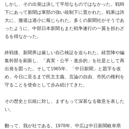
しかし、その出発は決して平坦なものではなかった。戦時
下にあって新聞は軍部の強い統制下に置かれた。戦果は誇
大に、撤退は過小に報じられた。多くの新聞社がそうであ
ったように、中部日本新聞もまた戦争遂行の一翼を担わざ
るを得なかった。
終戦後、新聞界は厳しい自己検証を迫られた。経営陣や編
集幹部を刷新し、「真実・公平・進歩的」を社是として再
出発を図った。そして1965年、「中日新聞」と題字を改
め、今日に至るまで民主主義、言論の自由、市民の権利を
守ることを使命として歩み続けてきた。
その歴史と伝統に対し、まずもって深甚なる敬意を表した
い。
翻って、我が社である。1978年、中広は中日新聞岐阜県