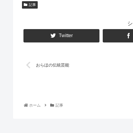
記事
シ
Twitter
おらほの伝統芸能
ホーム
記事