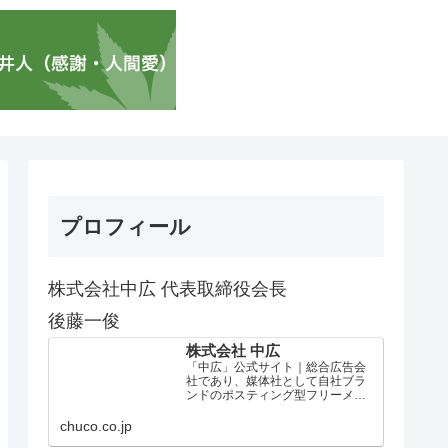
プロフィール
株式会社中広 代表取締役会長
後藤一俊
株式会社 中広
「中広」公式サイト｜総合広告会
社であり、媒体社として自社ブラ
ンドのポスティング型フリーメデ
ィア、ハッピーメディア®『地域み
っちゃく生活情報誌®』を全国で
chuco.co.jp
1100万部以上展開しています。