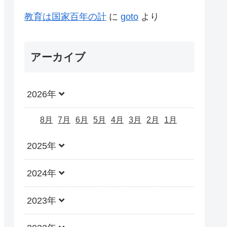
教育は国家百年の計
に
goto
より
アーカイブ
2026年
8月
7月
6月
5月
4月
3月
2月
1月
2025年
2024年
2023年