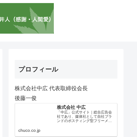
プロフィール
株式会社中広 代表取締役会長
後藤一俊
株式会社 中広
「中広」公式サイト｜総合広告会
社であり、媒体社として自社ブラ
ンドのポスティング型フリーメデ
ィア、ハッピーメディア®『地域み
っちゃく生活情報誌®』を全国で
chuco.co.jp
1100万部以上展開しています。