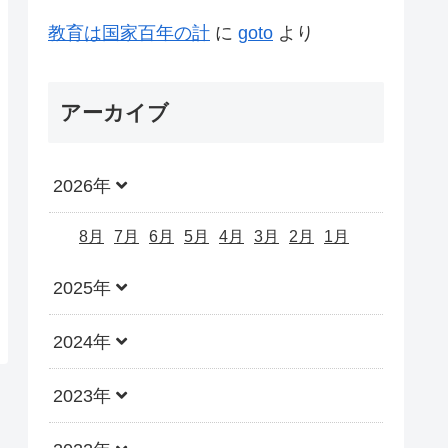
教育は国家百年の計
に
goto
より
アーカイブ
2026年
8月
7月
6月
5月
4月
3月
2月
1月
2025年
2024年
2023年