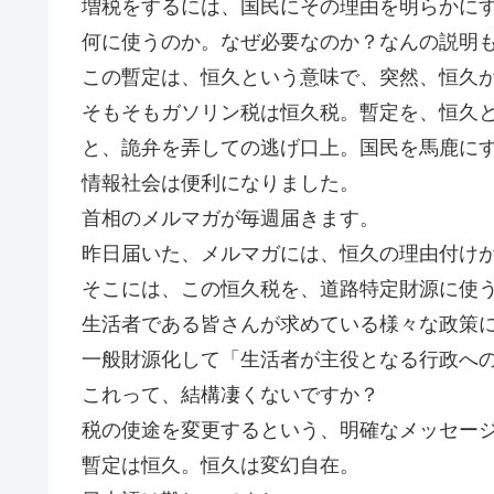
増税をするには、国民にその理由を明らかに
何に使うのか。なぜ必要なのか？なんの説明
この暫定は、恒久という意味で、突然、恒久
そもそもガソリン税は恒久税。暫定を、恒久
と、詭弁を弄しての逃げ口上。国民を馬鹿に
情報社会は便利になりました。
首相のメルマガが毎週届きます。
昨日届いた、メルマガには、恒久の理由付け
そこには、この恒久税を、道路特定財源に使
生活者である皆さんが求めている様々な政策
一般財源化して「生活者が主役となる行政へ
これって、結構凄くないですか？
税の使途を変更するという、明確なメッセー
暫定は恒久。恒久は変幻自在。