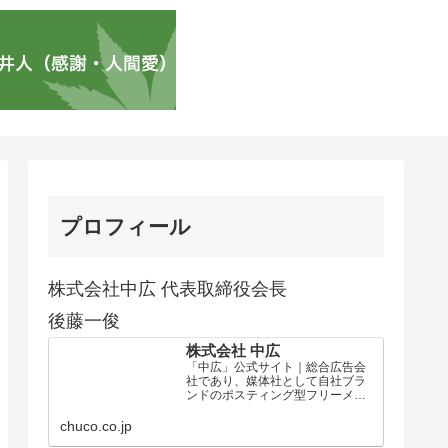
プロフィール
株式会社中広 代表取締役会長
後藤一俊
株式会社 中広
「中広」公式サイト｜総合広告会
社であり、媒体社として自社ブラ
ンドのポスティング型フリーメデ
ィア、ハッピーメディア®『地域み
っちゃく生活情報誌®』を全国で
chuco.co.jp
1100万部以上展開しています。