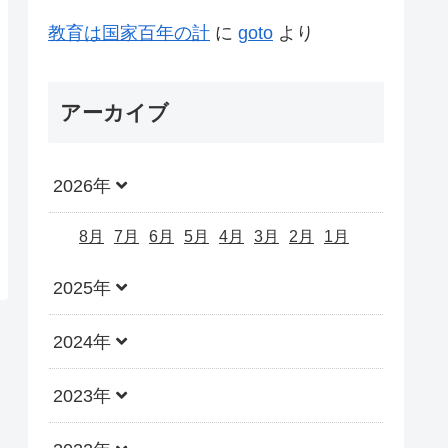
教育は国家百年の計
に
goto
より
アーカイブ
2026年
8月
7月
6月
5月
4月
3月
2月
1月
2025年
2024年
2023年