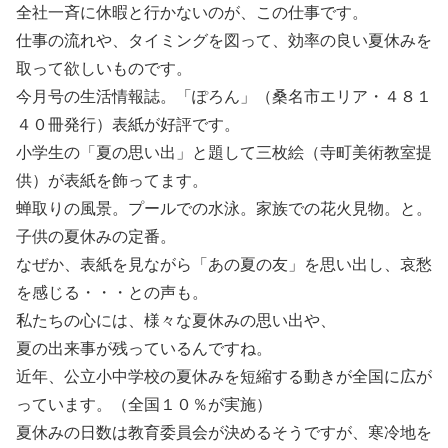
全社一斉に休暇と行かないのが、この仕事です。
仕事の流れや、タイミングを図って、効率の良い夏休みを
取って欲しいものです。
今月号の生活情報誌。「ぽろん」（桑名市エリア・４８１
４０冊発行）表紙が好評です。
小学生の「夏の思い出」と題して三枚絵（寺町美術教室提
供）が表紙を飾ってます。
蝉取りの風景。プールでの水泳。家族での花火見物。と。
子供の夏休みの定番。
なぜか、表紙を見ながら「あの夏の友」を思い出し、哀愁
を感じる・・・との声も。
私たちの心には、様々な夏休みの思い出や、
夏の出来事が残っているんですね。
近年、公立小中学校の夏休みを短縮する動きが全国に広が
っています。（全国１０％が実施）
夏休みの日数は教育委員会が決めるそうですが、寒冷地を