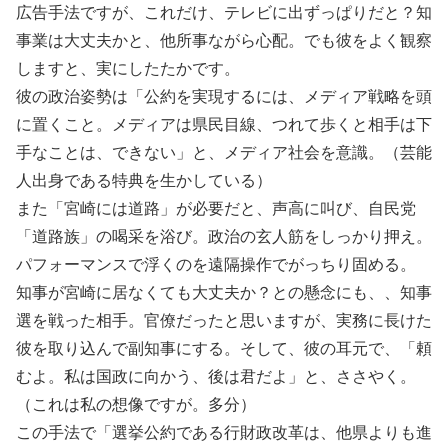
広告手法ですが、これだけ、テレビに出ずっぱりだと？知
事業は大丈夫かと、他所事ながら心配。でも彼をよく観察
しますと、実にしたたかです。
彼の政治姿勢は「公約を実現するには、メディア戦略を頭
に置くこと。メディアは県民目線、つれて歩くと相手は下
手なことは、できない」と、メディア社会を意識。（芸能
人出身である特典を生かしている）
また「宮崎には道路」が必要だと、声高に叫び、自民党
「道路族」の喝采を浴び。政治の玄人筋をしっかり押え。
パフォーマンスで浮くのを遠隔操作でがっちり固める。
知事が宮崎に居なくても大丈夫か？との懸念にも、、知事
選を戦った相手。官僚だったと思いますが、実務に長けた
彼を取り込んで副知事にする。そして、彼の耳元で、「頼
むよ。私は国政に向かう、後は君だよ」と、ささやく。
（これは私の想像ですが。多分）
この手法で「選挙公約である行財政改革は、他県よりも進