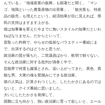
んでいる」「地場産業の振興」も顕著だと聞く。「マン
ゴ、地鶏といった農畜産物の出荷量」、「観光客も、特産
品の販売」も増えたという。経済効果が目に見えれば、県
民の支持はますます上がる。
彼は知事像を変えた今までに無いスタイルの知事だといわ
ねばなりません。だからといって、
昔取った杵柄で、やらせの低俗なバラエティー番組にま
で、出演するのはどうかと思うが。
政治家の質が落ちた。二世議員ばかり、軟弱で頼りない。
そんな政治家に対する批判が渦巻く中で、
芸能界で何度も蹴落とされ、這い上がってきた、異色、異
能な男。大衆の魂を鷲掴みにできる政治家。
彼の人気は、計算されつくした、したたかさにあるのでは
ないと、クイズ番組に思いました。
大いにしたたかさを発揮して、
国難に立ち向かう、熱い政治家に育って欲しいと、エール