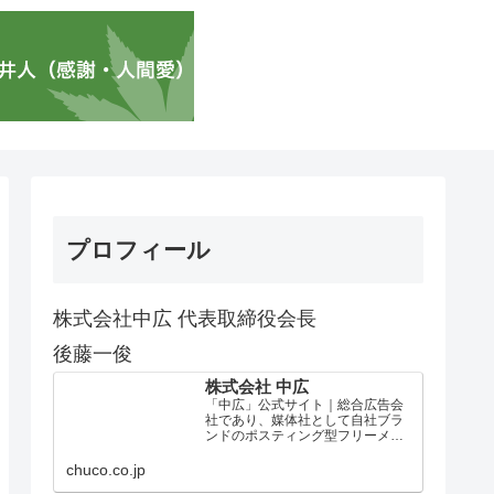
プロフィール
株式会社中広 代表取締役会長
後藤一俊
株式会社 中広
「中広」公式サイト｜総合広告会
社であり、媒体社として自社ブラ
ンドのポスティング型フリーメデ
ィア、ハッピーメディア®『地域み
っちゃく生活情報誌®』を全国で
chuco.co.jp
1100万部以上展開しています。