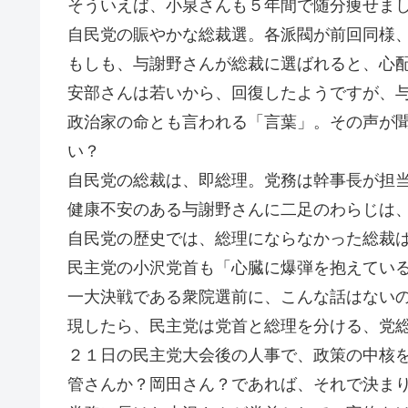
そういえば、小泉さんも５年間で随分痩せま
自民党の賑やかな総裁選。各派閥が前回同様
もしも、与謝野さんが総裁に選ばれると、心
安部さんは若いから、回復したようですが、
政治家の命とも言われる「言葉」。その声が
い？
自民党の総裁は、即総理。党務は幹事長が担
健康不安のある与謝野さんに二足のわらじは
自民党の歴史では、総理にならなかった総裁
民主党の小沢党首も「心臓に爆弾を抱えてい
一大決戦である衆院選前に、こんな話はない
現したら、民主党は党首と総理を分ける、党
２１日の民主党大会後の人事で、政策の中核
管さんか？岡田さん？であれば、それで決ま