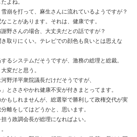
したよね。
、雪崩を打って、麻生さんに流れているようですが？
配なことがあります。それは、健康です。
与謝野さんの場合、大丈夫だとの話ですが？
聞き取りにくい。テレビでの顔色も良いとは思えな
当するシステムだそうですが、激務の総理と総裁。
、大変だと思う。
は河野洋平衆院議長だけだそうですが、
る」とささやかれ健康不安が付きまとってます。
のかもしれませんが、総選挙で勝利して政権交代が実
総分離をしてはどうかと、思います。
を担う政調会長が総理になればよい。
り。