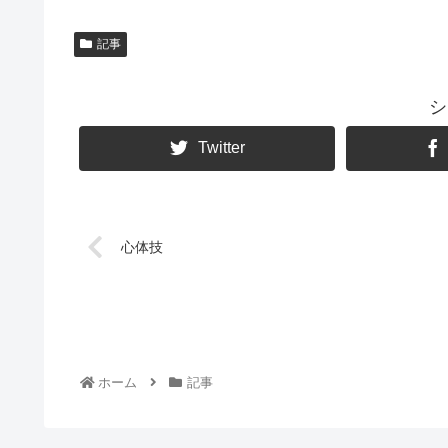
記事
シ
Twitter
心体技
ホーム
記事