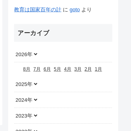
教育は国家百年の計
に
goto
より
アーカイブ
2026年
8月
7月
6月
5月
4月
3月
2月
1月
2025年
2024年
2023年