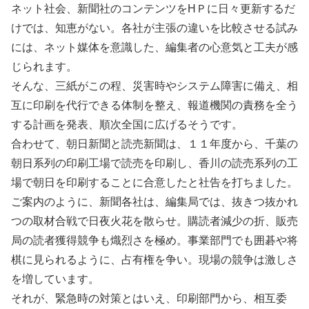
ネット社会、新聞社のコンテンツをHＰに日々更新するだ
けでは、知恵がない。各社が主張の違いを比較させる試み
には、ネット媒体を意識した、編集者の心意気と工夫が感
じられます。
そんな、三紙がこの程、災害時やシステム障害に備え、相
互に印刷を代行できる体制を整え、報道機関の責務を全う
する計画を発表、順次全国に広げるそうです。
合わせて、朝日新聞と読売新聞は、１１年度から、千葉の
朝日系列の印刷工場で読売を印刷し、香川の読売系列の工
場で朝日を印刷することに合意したと社告を打ちました。
ご案内のように、新聞各社は、編集局では、抜きつ抜かれ
つの取材合戦で日夜火花を散らせ。購読者減少の折、販売
局の読者獲得競争も熾烈さを極め。事業部門でも囲碁や将
棋に見られるように、占有権を争い。現場の競争は激しさ
を増しています。
それが、緊急時の対策とはいえ、印刷部門から、相互委